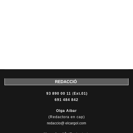
REDACCIÓ
93 890 00 11
(
Ext.01)
691 484 842
Olga Aibar
(Redactora en cap)
redaccio@ elcargol.com