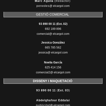
Marc Aguilà
(Redactor)
penedes
@
elcargol.com
GESTIÓ COMERCIAL
93 890 00 11 (Ext. 02)
692 189 896
comercial@ elcargol.com
Jessica González
665 785 562
jessica@ elcargol.com
Noelia García
625 414 156
comercial2@ elcargol.com
DISSENY I MAQUETACIÓ
93 890 00 11
(
Ext. 03
)
Abdelghafour Eddalai
publicitat
@ elcargol.com