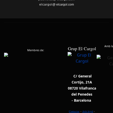
elcargol
@ elcargol.com
Amb la 
Grup El Cargol
Membres de:
C/ General
Cortijo, 21A
08720 Vilafranca
del Penedes
- Barcelona
Contactar
-
Avís legal
-