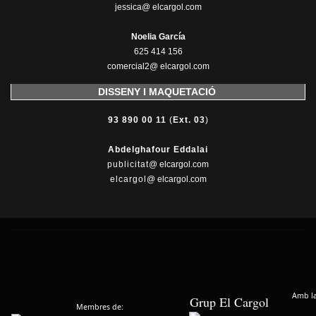
jessica@ elcargol.com
Noelia García
625 414 156
comercial2@ elcargol.com
DISSENY I MAQUETACIÓ
93 890 00 11
(
Ext. 03
)
Abdelghafour Eddalai
publicitat
@ elcargol.com
elcargol
@ elcargol.com
Amb la 
Grup El Cargol
Membres de: