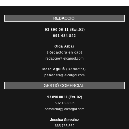
REDACCIÓ
93 890 00 11
(
Ext.01)
691 484 842
Olga Aibar
(Redactora en cap)
redaccio@ elcargol.com
Marc Aguilà
(Redactor)
penedes
@
elcargol.com
GESTIÓ COMERCIAL
93 890 00 11 (Ext. 02)
692 189 896
comercial@ elcargol.com
Jessica González
665 785 562