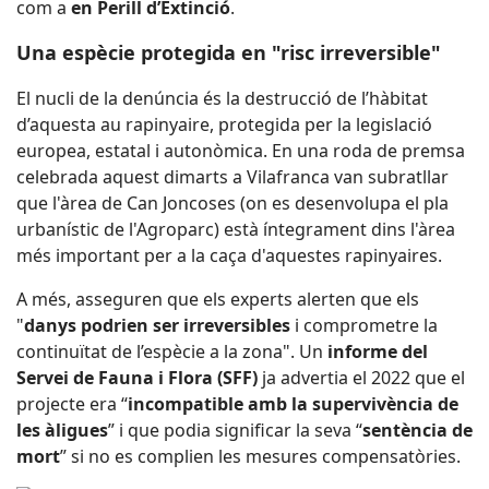
com a
en Perill d’Extinció
.
Una espècie protegida en "risc irreversible"
El nucli de la denúncia és la destrucció de l’hàbitat
d’aquesta au rapinyaire, protegida per la legislació
europea, estatal i autonòmica. En una roda de premsa
celebrada aquest dimarts a Vilafranca van subratllar
que l'àrea de Can Joncoses (on es desenvolupa el pla
urbanístic de l'Agroparc) està íntegrament dins l'àrea
més important per a la caça d'aquestes rapinyaires.
A més, asseguren que els experts alerten que els
"
danys podrien ser irreversibles
i comprometre la
continuïtat de l’espècie a la zona". Un
informe del
Servei de Fauna i Flora (SFF)
ja advertia el 2022 que el
projecte era “
incompatible amb la supervivència de
les àligues
” i que podia significar la seva “
sentència de
mort
” si no es complien les mesures compensatòries.