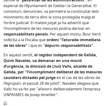
també la
“passivitat de les administracions”
, en
especial de l’Ajuntament de Gelida i la Generalitat. El
consistori, denuncien, va permetre la continuïtat dels
moviments de terra dins la zona protegida malgrat
l’ordre judicial. El mateix jutjat ja ha advertit que
l’incompliment de les mesures podria derivar en
responsabilitats penals
. Per aquest motiu, Bosc Verd
sol·licita a la Fiscalia que
ordeni "l’aturada immediata
de les obres"
i que es "
depurin responsabilitats"
.
En aquest sentit,
el regidor independent de Gelida,
Quim Navales, va demanar en una moció
d’urgència, la dimissió de Lluís Valls, alcalde de
Gelida, per "l’incompliment deliberat de les mesures
cautelars dictades pel jutge
en el cas de les obres de
l’Agroparc el passat 28 de juliol". Navales alegava que
Valls ho va fer per "afavorir deliberadament l'empresa
UNPASMES de Josep Ametller".