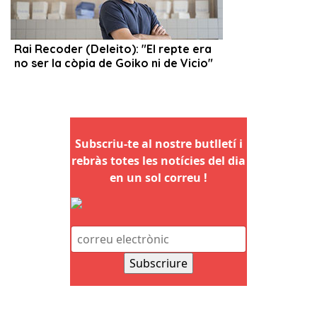
Subscriu-te al nostre butlletí i
rebràs totes les notícies del dia
en un sol correu !