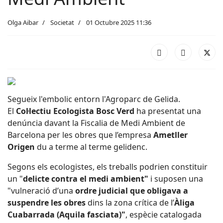
Olga Aibar
Societat
01 Octubre 2025 11:36
Segueix l'embolic entorn l'Agroparc de Gelida.
El
Col·lectiu Ecologista Bosc Verd
ha presentat una
denúncia davant la Fiscalia de Medi Ambient de
Barcelona per les obres que l’empresa
Ametller
Origen
du a terme al terme gelidenc.
Segons els ecologistes, els treballs podrien constituir
un "
delicte contra el medi ambient"
i suposen una
"vulneració d’una
ordre judicial que obligava a
suspendre les obres
dins la zona crítica de l’
Àliga
Cuabarrada (Aquila fasciata)"
, espècie catalogada