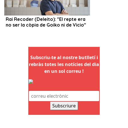
Subscriu-te al nostre butlletí i
rebràs totes les notícies del dia
en un sol correu !