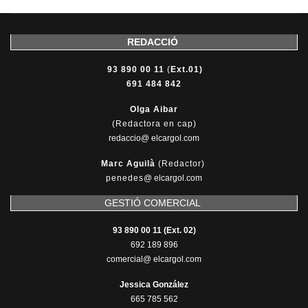
REDACCIÓ
93 890 00 11
(
Ext.01)
691 484 842
Olga Aibar
(Redactora en cap)
redaccio@ elcargol.com
Marc Aguilà
(Redactor)
penedes
@
elcargol.com
GESTIÓ COMERCIAL
93 890 00 11 (Ext. 02)
692 189 896
comercial@ elcargol.com
Jessica González
665 785 562