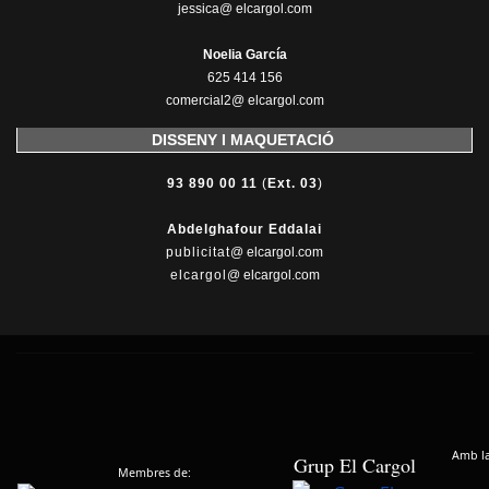
jessica@ elcargol.com
Noelia García
625 414 156
comercial2@ elcargol.com
DISSENY I MAQUETACIÓ
93 890 00 11
(
Ext. 03
)
Abdelghafour Eddalai
publicitat
@ elcargol.com
elcargol
@ elcargol.com
Amb la 
Grup El Cargol
Membres de: