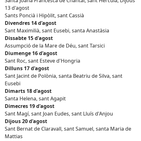
Santa Joana Francesca de Chantal, sant Herculà, Dijous
13 d'agost
Sants Poncià i Hipòlit, sant Cassià
Divendres 14 d'agost
Sant Maximilià, sant Eusebi, santa Anastàsia
Dissabte 15 d'agost
Assumpció de la Mare de Déu, sant Tarsici
Diumenge 16 d'agost
Sant Roc, sant Esteve d'Hongria
Dilluns 17 d'agost
Sant Jacint de Polònia, santa Beatriu de Silva, sant
Eusebi
Dimarts 18 d'agost
Santa Helena, sant Agapit
Dimecres 19 d'agost
Sant Magí, sant Joan Eudes, sant Lluís d'Anjou
Dijous 20 d'agost
Sant Bernat de Claravall, sant Samuel, santa Maria de
Mattias