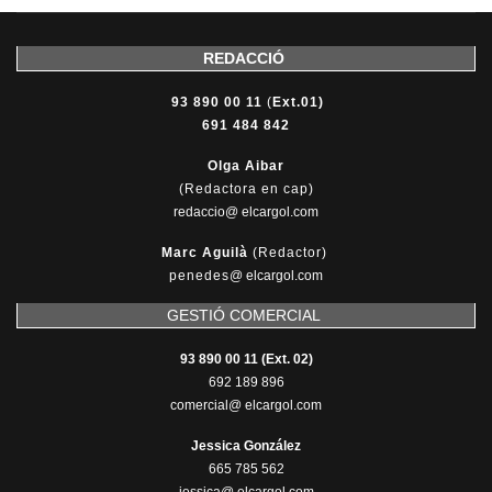
REDACCIÓ
93 890 00 11
(
Ext.01)
691 484 842
Olga Aibar
(Redactora en cap)
redaccio@ elcargol.com
Marc Aguilà
(Redactor)
penedes
@
elcargol.com
GESTIÓ COMERCIAL
93 890 00 11 (Ext. 02)
692 189 896
comercial@ elcargol.com
Jessica González
665 785 562