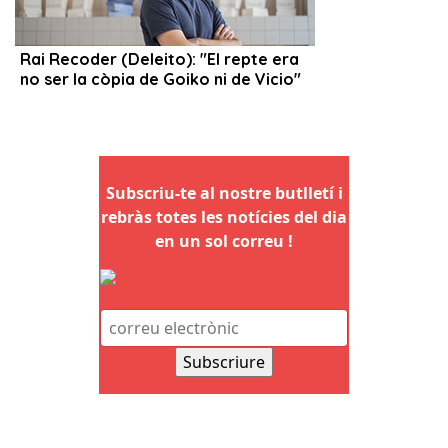
Subscriu-te al nostre butlletí i
rebràs totes les notícies del dia
en un sol correu !