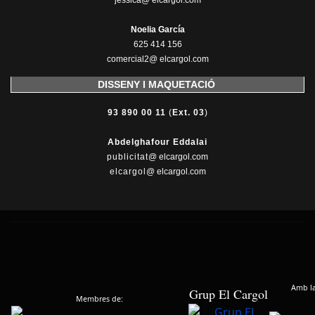
jessica@ elcargol.com
Noelia García
625 414 156
comercial2@ elcargol.com
DISSENY I MAQUETACIÓ
93 890 00 11
(
Ext. 03
)
Abdelghafour Eddalai
publicitat
@ elcargol.com
elcargol
@ elcargol.com
Amb la 
Grup El Cargol
Membres de: