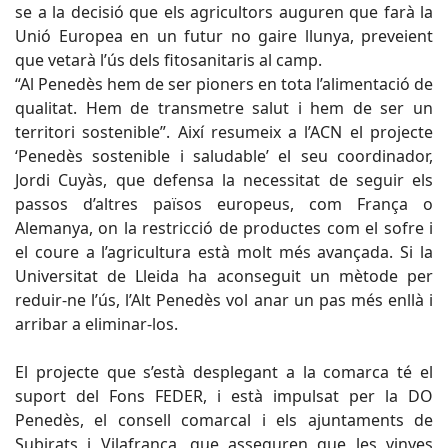
se a la decisió que els agricultors auguren que farà la
Unió Europea en un futur no gaire llunya, preveient
que vetarà l’ús dels fitosanitaris al camp.
“Al Penedès hem de ser pioners en tota l’alimentació de
qualitat. Hem de transmetre salut i hem de ser un
territori sostenible”. Així resumeix a l’ACN el projecte
‘Penedès sostenible i saludable’ el seu coordinador,
Jordi Cuyàs, que defensa la necessitat de seguir els
passos d’altres països europeus, com França o
Alemanya, on la restricció de productes com el sofre i
el coure a l’agricultura està molt més avançada. Si la
Universitat de Lleida ha aconseguit un mètode per
reduir-ne l’ús, l’Alt Penedès vol anar un pas més enllà i
arribar a eliminar-los.
El projecte que s’està desplegant a la comarca té el
suport del Fons FEDER, i està impulsat per la DO
Penedès, el consell comarcal i els ajuntaments de
Subirats i Vilafranca, que asseguren que les vinyes