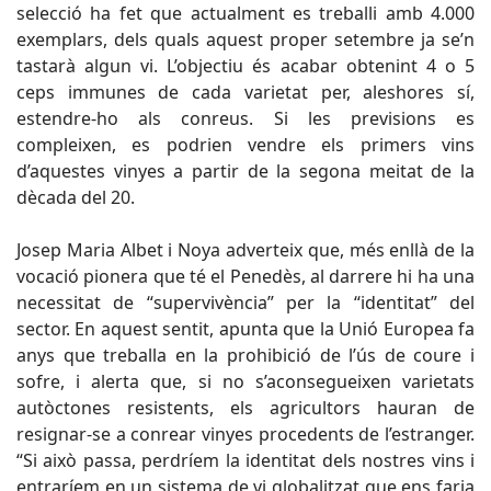
selecció ha fet que actualment es treballi amb 4.000
exemplars, dels quals aquest proper setembre ja se’n
tastarà algun vi. L’objectiu és acabar obtenint 4 o 5
ceps immunes de cada varietat per, aleshores sí,
estendre-ho als conreus. Si les previsions es
compleixen, es podrien vendre els primers vins
d’aquestes vinyes a partir de la segona meitat de la
dècada del 20.
Josep Maria Albet i Noya adverteix que, més enllà de la
vocació pionera que té el Penedès, al darrere hi ha una
necessitat de “supervivència” per la “identitat” del
sector. En aquest sentit, apunta que la Unió Europea fa
anys que treballa en la prohibició de l’ús de coure i
sofre, i alerta que, si no s’aconsegueixen varietats
autòctones resistents, els agricultors hauran de
resignar-se a conrear vinyes procedents de l’estranger.
“Si això passa, perdríem la identitat dels nostres vins i
entraríem en un sistema de vi globalitzat que ens faria