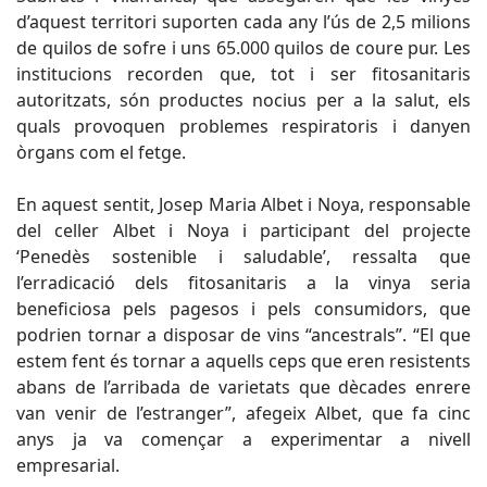
d’aquest territori suporten cada any l’ús de 2,5 milions
de quilos de sofre i uns 65.000 quilos de coure pur. Les
institucions recorden que, tot i ser fitosanitaris
autoritzats, són productes nocius per a la salut, els
quals provoquen problemes respiratoris i danyen
òrgans com el fetge.
En aquest sentit, Josep Maria Albet i Noya, responsable
del celler Albet i Noya i participant del projecte
‘Penedès sostenible i saludable’, ressalta que
l’erradicació dels fitosanitaris a la vinya seria
beneficiosa pels pagesos i pels consumidors, que
podrien tornar a disposar de vins “ancestrals”. “El que
estem fent és tornar a aquells ceps que eren resistents
abans de l’arribada de varietats que dècades enrere
van venir de l’estranger”, afegeix Albet, que fa cinc
anys ja va començar a experimentar a nivell
empresarial.