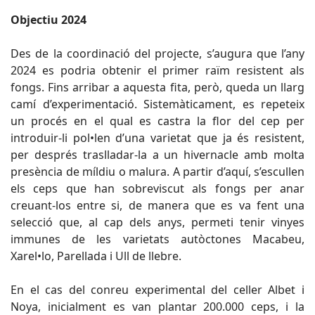
Objectiu 2024
Des de la coordinació del projecte, s’augura que l’any
2024 es podria obtenir el primer raïm resistent als
fongs. Fins arribar a aquesta fita, però, queda un llarg
camí d’experimentació. Sistemàticament, es repeteix
un procés en el qual es castra la flor del cep per
introduir-li pol•len d’una varietat que ja és resistent,
per després traslladar-la a un hivernacle amb molta
presència de míldiu o malura. A partir d’aquí, s’escullen
els ceps que han sobreviscut als fongs per anar
creuant-los entre si, de manera que es va fent una
selecció que, al cap dels anys, permeti tenir vinyes
immunes de les varietats autòctones Macabeu,
Xarel•lo, Parellada i Ull de llebre.
En el cas del conreu experimental del celler Albet i
Noya, inicialment es van plantar 200.000 ceps, i la