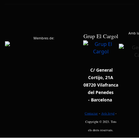
Amb la 
Grup El Cargol
Membres de:
C/ General
Cortijo, 21A
08720 Vilafranca
del Penedes
- Barcelona
Contactar
-
Avís legal
-
Copyright © 2023. Tots
els drets reservats.