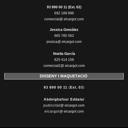
93 890 00 11 (Ext. 02)
692 189 896
comercial@ elcargol.com
Jessica González
665 785 562
jessica@ elcargol.com
Noelia García
625 414 156
comercial2@ elcargol.com
DISSENY I MAQUETACIÓ
93 890 00 11
(
Ext. 03
)
Abdelghafour Eddalai
publicitat
@ elcargol.com
elcargol
@ elcargol.com