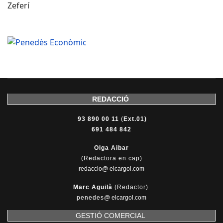
Zeferí
REDACCIÓ
93 890 00 11
(
Ext.01)
691 484 842
Olga Aibar
(Redactora en cap)
redaccio@ elcargol.com
Marc Aguilà
(Redactor)
penedes
@
elcargol.com
GESTIÓ COMERCIAL