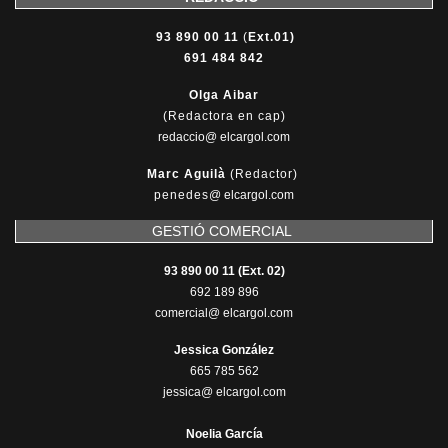
93 890 00 11
(
Ext.01)
691 484 842
Olga Aibar
(Redactora en cap)
redaccio@ elcargol.com
Marc Aguilà
(Redactor)
penedes
@
elcargol.com
GESTIÓ COMERCIAL
93 890 00 11 (Ext. 02)
692 189 896
comercial@ elcargol.com
Jessica González
665 785 562
jessica@ elcargol.com
Noelia García