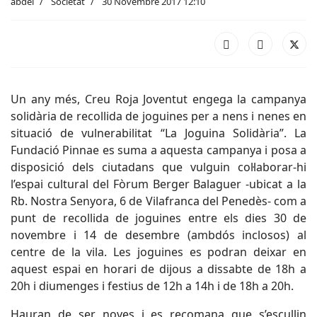
abdel
Societat
30 Novembre 2017 12:10
Un any més, Creu Roja Joventut engega la campanya
solidària de recollida de joguines per a nens i nenes en
situació de vulnerabilitat “La Joguina Solidària”. La
Fundació Pinnae es suma a aquesta campanya i posa a
disposició dels ciutadans que vulguin col·laborar-hi
l’espai cultural del Fòrum Berger Balaguer -ubicat a la
Rb. Nostra Senyora, 6 de Vilafranca del Penedès- com a
punt de recollida de joguines entre els dies 30 de
novembre i 14 de desembre (ambdós inclosos) al
centre de la vila. Les joguines es podran deixar en
aquest espai en horari de dijous a dissabte de 18h a
20h i diumenges i festius de 12h a 14h i de 18h a 20h.
Hauran de ser noves i es recomana que s’escullin