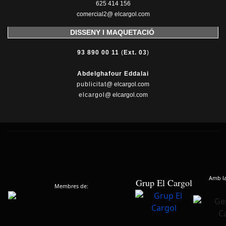
625 414 156
comercial2@ elcargol.com
DISSENY I MAQUETACIÓ
93 890 00 11
(
Ext. 03
)
Abdelghafour Eddalai
publicitat
@ elcargol.com
elcargol
@ elcargol.com
Amb la 
Grup El Cargol
Membres de: