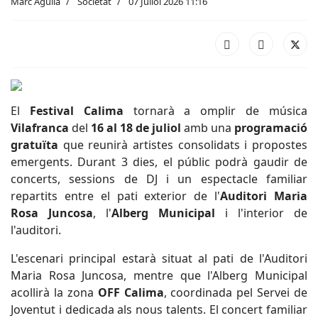
Marc Aguilà
Societat
07 Juliol 2026 11:16
El
Festival Calima
tornarà a omplir de música
Vilafranca
del
16 al 18 de juliol
amb una
programació
gratuïta
que reunirà artistes consolidats i propostes
emergents. Durant 3 dies, el públic podrà gaudir de
concerts, sessions de DJ i un espectacle familiar
repartits entre el pati exterior de l'
Auditori Maria
Rosa Juncosa
, l'
Alberg Municipal
i l'interior de
l'auditori.
L'escenari principal estarà situat al pati de l'Auditori
Maria Rosa Juncosa, mentre que l'Alberg Municipal
acollirà la zona
OFF Calima
, coordinada pel Servei de
Joventut i dedicada als nous talents. El concert familiar