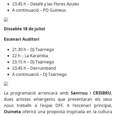
23.45 h – Delafé y las Flores Azules
A continuació – PD Guineus
Dissabte 18 de juliol
Escenari Auditori
21.30 h – DJ Txärnego
22 h – La Karamba
23.15 h – DJ Txärnego
23.45 h – Derrumband
A continuació – DJ Txärnego
La programació arrencarà amb
Sanrruu
i
CRISBRU
,
dues artistes emergents que presentaran els seus
nous treballs a l'espai OFF. A l'escenari principal,
Ouineta
oferirà una proposta inspirada en la cultura