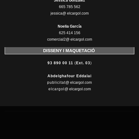
Jessica González
665 785 562
jessica@ elcargol.com
Noelia García
625 414 156
comercial2@ elcargol.com
DISSENY I MAQUETACIÓ
93 890 00 11
(
Ext. 03
)
Abdelghafour Eddalai
publicitat
@ elcargol.com
elcargol
@ elcargol.com