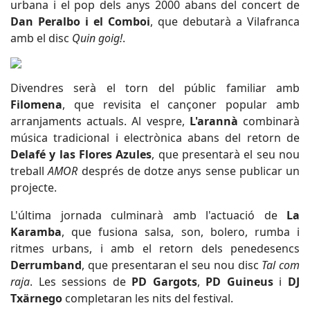
urbana i el pop dels anys 2000 abans del concert de
Dan Peralbo i el Comboi
, que debutarà a Vilafranca
amb el disc
Quin goig!
.
Divendres serà el torn del públic familiar amb
Filomena
, que revisita el cançoner popular amb
arranjaments actuals. Al vespre,
L'arannà
combinarà
música tradicional i electrònica abans del retorn de
Delafé y las Flores Azules
, que presentarà el seu nou
treball
AMOR
després de dotze anys sense publicar un
projecte.
L'última jornada culminarà amb l'actuació de
La
Karamba
, que fusiona salsa, son, bolero, rumba i
ritmes urbans, i amb el retorn dels penedesencs
Derrumband
, que presentaran el seu nou disc
Tal com
raja
. Les sessions de
PD Gargots
,
PD Guineus
i
DJ
Txärnego
completaran les nits del festival.