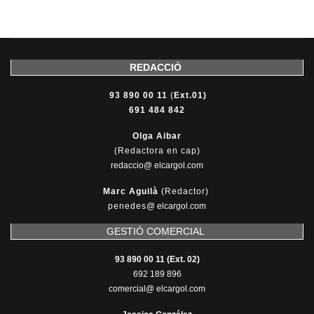
REDACCIÓ
93 890 00 11
(
Ext.01)
691 484 842
Olga Aibar
(Redactora en cap)
redaccio@ elcargol.com
Marc Aguilà
(Redactor)
penedes
@
elcargol.com
GESTIÓ COMERCIAL
93 890 00 11 (Ext. 02)
692 189 896
comercial@ elcargol.com