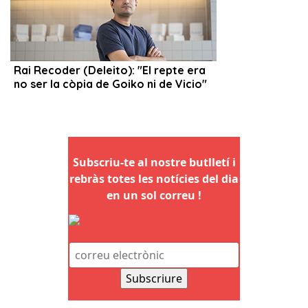
Subscriu-te al nostre butlletí i
rebràs totes les notícies del dia
en un sol correu !