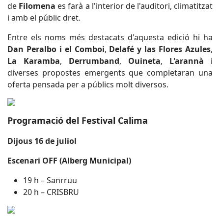
de
Filomena
es farà a l'interior de l'auditori, climatitzat
i amb el públic dret.
Entre els noms més destacats d'aquesta edició hi ha
Dan Peralbo i el Comboi
,
Delafé y las Flores Azules
,
La Karamba
,
Derrumband
,
Ouineta
,
L'arannà
i
diverses propostes emergents que completaran una
oferta pensada per a públics molt diversos.
Programació del Festival Calima
Dijous 16 de juliol
Escenari OFF (Alberg Municipal)
19 h – Sanrruu
20 h – CRISBRU