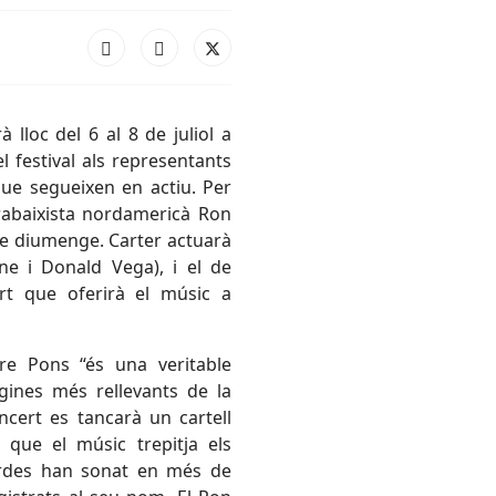
 lloc del 6 al 8 de juliol a
l festival als representants
que segueixen en actiu. Per
trabaixista nordamericà Ron
 de diumenge. Carter actuarà
ne i Donald Vega), i el de
ert que oferirà el músic a
ere Pons “és una veritable
gines més rellevants de la
ncert es tancarà un cartell
 que el músic trepitja els
cordes han sonat en més de