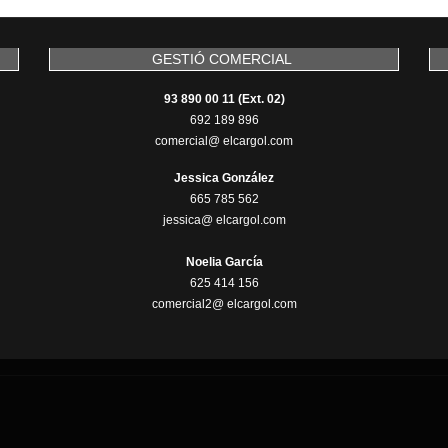
GESTIÓ COMERCIAL
93 890 00 11 (Ext. 02)
692 189 896
comercial@ elcargol.com
Jessica González
665 785 562
jessica@ elcargol.com
Noelia García
625 414 156
comercial2@ elcargol.com