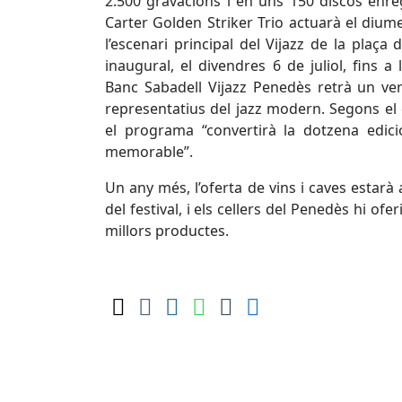
2.500 gravacions i en uns 150 discos enre
Carter Golden Striker Trio actuarà el diumen
l’escenari principal del Vijazz de la plaça
inaugural, el divendres 6 de juliol, fins a
Banc Sabadell Vijazz Penedès retrà un veri
representatius del jazz modern. Segons el d
el programa “convertirà la dotzena edició
memorable”.
Un any més, l’oferta de vins i caves estarà a
del festival, i els cellers del Penedès hi of
millors productes.