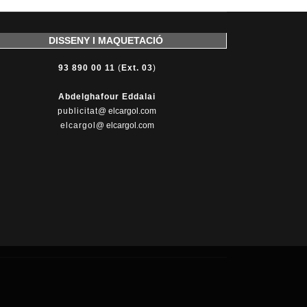
DISSENY I MAQUETACIÓ
93 890 00 11
(
Ext. 03
)
Abdelghafour Eddalai
publicitat
@ elcargol.com
elcargol
@ elcargol.com