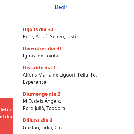
Llegir
Dijous dia 30
Pere, Abdó, Senén, Justí
Divendres dia 31
Ignasi de Loiola
Dissabte dia 1
Alfons Maria de Liguori, Feliu, Fe,
Esperança
Diumenge dia 2
M.D. dels Ángels,
Pere-Julià, Teodora
etí i
el dia
Dilluns dia 3
Gustau, Lídia, Cira