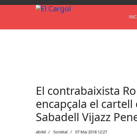
INIC
El contrabaixista R
encapçala el cartell
Sabadell Vijazz Pe
abdel
Societat
07 Mai 2018 12:27