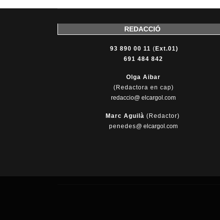
REDACCIÓ
93 890 00 11
(
Ext.01)
691 484 842
Olga Aibar
(Redactora en cap)
redaccio@ elcargol.com
Marc Aguilà
(Redactor)
penedes
@
elcargol.com