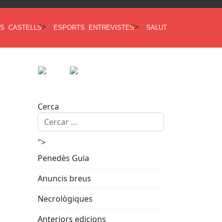
">
">
ES
CASTELLS
ESPORTS
ENTREVISTES
SALUT
Cerca
">
Penedès Guia
Anuncis breus
Necrològiques
Anteriors edicions