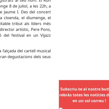
gistrats al seu nom. El Ron
ge 8 de juliol, a les 22h, a
 de Jaume I. Des del concert
 la cloenda, el diumenge, el
table tribut als líders més
irector artístic, Pere Pons,
 del festival en un Vijazz
 l’alçada del cartell musical
eriran degustacions dels seus
Subscriu-te al nostre butll
rebràs totes les notícies d
en un sol correu !