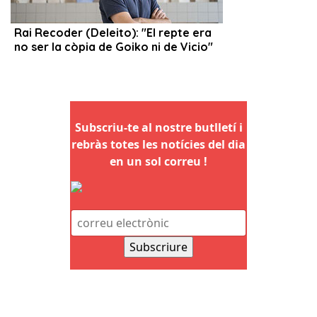
Subscriu-te al nostre butlletí i
rebràs totes les notícies del dia
en un sol correu !