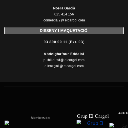
Noelia García
625 414 156
comercial2@ elcargol.com
DISSENY I MAQUETACIÓ
93 890 00 11
(
Ext. 03
)
Abdelghafour Eddalai
publicitat
@ elcargol.com
elcargol
@ elcargol.com
Amb la 
Grup El Cargol
Membres de: