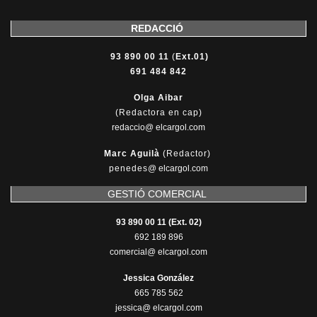
REDACCIÓ
93 890 00 11
(
Ext.01)
691 484 842
Olga Aibar
(Redactora en cap)
redaccio@ elcargol.com
Marc Aguilà
(Redactor)
penedes
@
elcargol.com
GESTIÓ COMERCIAL
93 890 00 11 (Ext. 02)
692 189 896
comercial@ elcargol.com
Jessica González
665 785 562
jessica@ elcargol.com