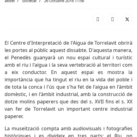
abdel
Societat
26 Octubre 2016 11:56
El Centre d'Interpretació de l'Aigua de Torrelavit obrirà
les portes al públic aquest dissabte. D'aquesta manera,
el Penedès guanyarà un nou espai cultural i turístic
amb el riu i l'aigua i la seva vertebració al territori com
a eix conductor. En aquest espai es mostra la
importància que ha tingut el riu en la vida del poble i
de tota la conca i l'ús que s'ha fet de l'aigua en l'àmbit
domèstic, i en l'àmbit industrial, amb la construcció de
dotze molins paperers que des del s. XVII fins el s. XX
van fer de Torrelavit un important centre industrial
paperer.
La museïtzació compta amb audiovisuals i fotografies
històriques i es divideix en tres parts: el Riu, on