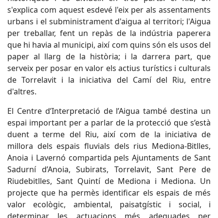
s'explica com aquest esdevé l'eix per als assentaments
urbans i el subministrament d'aigua al territori; l'Aigua
per treballar, fent un repàs de la indústria paperera
que hi havia al municipi, així com quins són els usos del
paper al llarg de la història; i la darrera part, que
serveix per posar en valor els actius turístics i culturals
de Torrelavit i la iniciativa del Camí del Riu, entre
d'altres.
El Centre d’Interpretació de l’Aigua també destina un
espai important per a parlar de la protecció que s’està
duent a terme del Riu, així com de la iniciativa de
millora dels espais fluvials dels rius Mediona-Bitlles,
Anoia i Lavernó compartida pels Ajuntaments de Sant
Sadurní d’Anoia, Subirats, Torrelavit, Sant Pere de
Riudebitlles, Sant Quintí de Mediona i Mediona. Un
projecte que ha permès identificar els espais de més
valor ecològic, ambiental, paisatgístic i social, i
determinar les actuacions més adequades per