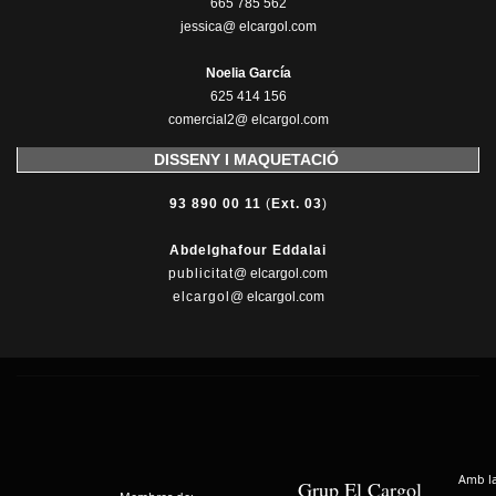
665 785 562
jessica@ elcargol.com
Noelia García
625 414 156
comercial2@ elcargol.com
DISSENY I MAQUETACIÓ
93 890 00 11
(
Ext. 03
)
Abdelghafour Eddalai
publicitat
@ elcargol.com
elcargol
@ elcargol.com
Amb la 
Grup El Cargol