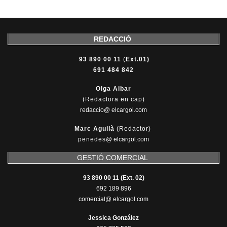
REDACCIÓ
93 890 00 11
(
Ext.01)
691 484 842
Olga Aibar
(Redactora en cap)
redaccio@ elcargol.com
Marc Aguilà
(Redactor)
penedes
@
elcargol.com
GESTIÓ COMERCIAL
93 890 00 11 (Ext. 02)
692 189 896
comercial@ elcargol.com
Jessica González