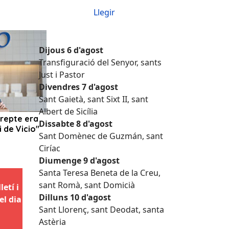
Llegir
Dijous 6 d'agost
Transfiguració del Senyor, sants
Just i Pastor
Divendres 7 d'agost
Sant Gaietà, sant Sixt II, sant
Albert de Sicília
Dissabte 8 d'agost
Sant Domènec de Guzmán, sant
Ciríac
Diumenge 9 d'agost
Santa Teresa Beneta de la Creu,
sant Romà, sant Domicià
etí i
Dilluns 10 d'agost
el dia
Sant Llorenç, sant Deodat, santa
Astèria