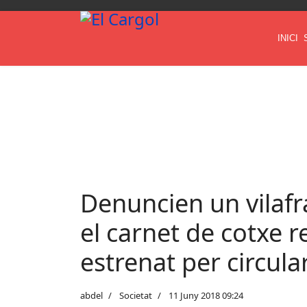
INICI
Denuncien un vilaf
el carnet de cotxe 
estrenat per circul
abdel
Societat
11 Juny 2018 09:24