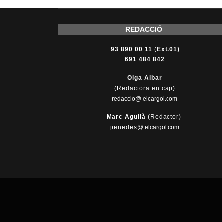
REDACCIÓ
93 890 00 11
(
Ext.01)
691 484 842
Olga Aibar
(Redactora en cap)
redaccio@ elcargol.com
Marc Aguilà
(Redactor)
penedes
@
elcargol.com