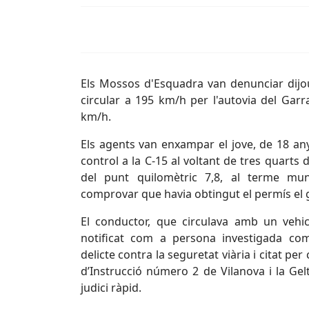
Els Mossos d'Esquadra van denunciar dijo
circular a 195 km/h per l'autovia del Garr
km/h.
Els agents van enxampar el jove, de 18 any
control a la C-15 al voltant de tres quarts 
del punt quilomètric 7,8, al terme mun
comprovar que havia obtingut el permís el 
El conductor, que circulava amb un vehicl
notificat com a persona investigada co
delicte contra la seguretat viària i citat pe
d’Instrucció número 2 de Vilanova i la Gel
judici ràpid.