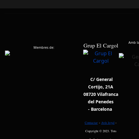
Amb la 
Grup El Cargol
Membres de:
C/ General
Cortijo, 21A
08720 Vilafranca
del Penedes
- Barcelona
Contactar
-
Avís legal
-
Copyright © 2023. Tots