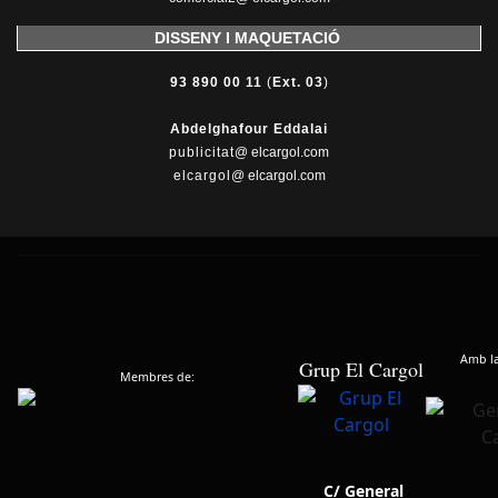
DISSENY I MAQUETACIÓ
93 890 00 11
(
Ext. 03
)
Abdelghafour Eddalai
publicitat
@ elcargol.com
elcargol
@ elcargol.com
Amb la 
Grup El Cargol
Membres de:
C/ General