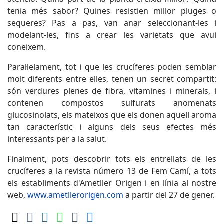
tenia més sabor? Quines resistien millor pluges o
sequeres? Pas a pas, van anar seleccionant-les i
modelant-les, fins a crear les varietats que avui
coneixem.
Paral·lelament, tot i que les crucíferes poden semblar
molt diferents entre elles, tenen un secret compartit:
són verdures plenes de fibra, vitamines i minerals, i
contenen compostos sulfurats anomenats
glucosinolats, els mateixos que els donen aquell aroma
tan característic i alguns dels seus efectes més
interessants per a la salut.
Finalment, pots descobrir tots els entrellats de les
crucíferes a la revista número 13 de Fem Camí, a tots
els establiments d'Ametller Origen i en línia al nostre
web,
www.ametllerorigen.com
a partir del 27 de gener.