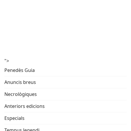
">
Penedès Guia
Anuncis breus
Necrològiques
Anteriors edicions
Especials
Tempus legendi