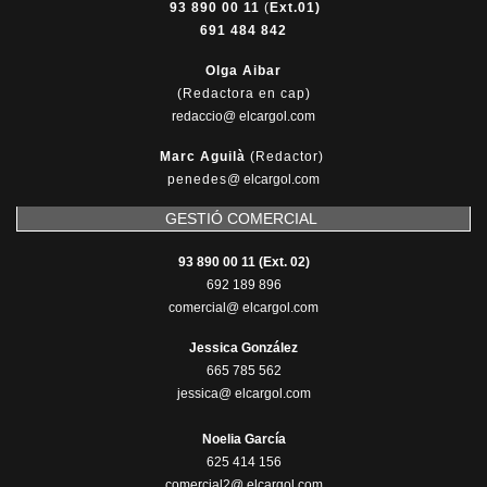
93 890 00 11
(
Ext.01)
691 484 842
Olga Aibar
(Redactora en cap)
redaccio@ elcargol.com
Marc Aguilà
(Redactor)
penedes
@
elcargol.com
GESTIÓ COMERCIAL
93 890 00 11 (Ext. 02)
692 189 896
comercial@ elcargol.com
Jessica González
665 785 562
jessica@ elcargol.com
Noelia García
625 414 156
comercial2@ elcargol.com