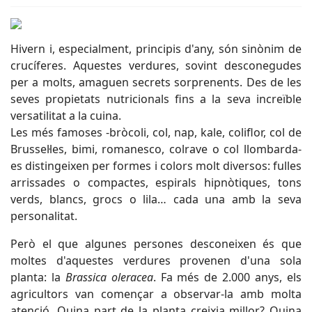
Hivern i, especialment, principis d'any, són sinònim de
crucíferes. Aquestes verdures, sovint desconegudes
per a molts, amaguen secrets sorprenents. Des de les
seves propietats nutricionals fins a la seva increïble
versatilitat a la cuina.
Les més famoses -bròcoli, col, nap, kale, coliflor, col de
Brussel·les, bimi, romanesco, colrave o col llombarda-
es distingeixen per formes i colors molt diversos: fulles
arrissades o compactes, espirals hipnòtiques, tons
verds, blancs, grocs o lila… cada una amb la seva
personalitat.
Però el que algunes persones desconeixen és que
moltes d'aquestes verdures provenen d'una sola
planta: la
Brassica oleracea
. Fa més de 2.000 anys, els
agricultors van començar a observar-la amb molta
atenció. Quina part de la planta creixia millor? Quina