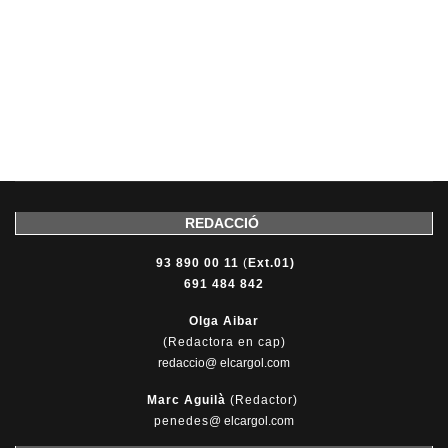
REDACCIÓ
93 890 00 11
(
Ext.01)
691 484 842
Olga Aibar
(Redactora en cap)
redaccio@ elcargol.com
Marc Aguilà
(Redactor)
penedes
@
elcargol.com