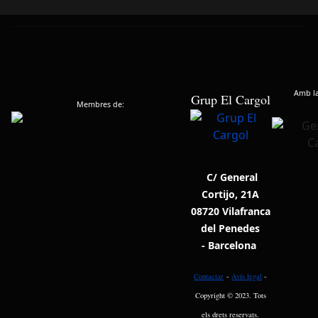
Amb la 
Grup El Cargol
Membres de:
C/ General
Cortijo, 21A
08720 Vilafranca
del Penedes
- Barcelona
Contactar
-
Avís legal
-
Copyright © 2023. Tots
els drets reservats.