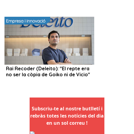
Subscriu-te al nostre butlletí i
rebràs totes les notícies del dia
en un sol correu !