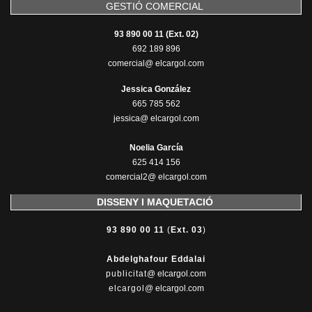
GESTIÓ COMERCIAL
93 890 00 11 (Ext. 02)
692 189 896
comercial@ elcargol.com
Jessica González
665 785 562
jessica@ elcargol.com
Noelia García
625 414 156
comercial2@ elcargol.com
DISSENY I MAQUETACIÓ
93 890 00 11
(
Ext. 03
)
Abdelghafour Eddalai
publicitat
@ elcargol.com
elcargol
@ elcargol.com