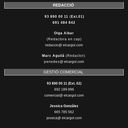
REDACCIÓ
93 890 00 11
(
Ext.01)
691 484 842
Olga Aibar
(Redactora en cap)
redaccio@ elcargol.com
Marc Aguilà
(Redactor)
penedes
@
elcargol.com
GESTIÓ COMERCIAL
93 890 00 11 (Ext. 02)
692 189 896
comercial@ elcargol.com
Jessica González
665 785 562
jessica@ elcargol.com