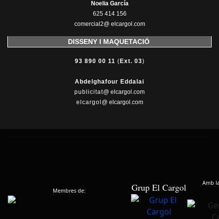
Noelia García
625 414 156
comercial2@ elcargol.com
DISSENY I MAQUETACIÓ
93 890 00 11
(
Ext. 03
)
Abdelghafour Eddalai
publicitat
@ elcargol.com
elcargol
@ elcargol.com
Amb la 
Grup El Cargol
Membres de: