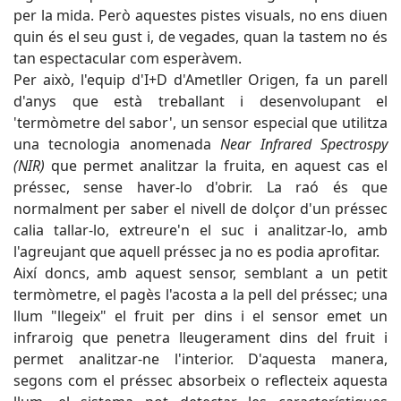
per la mida. Però aquestes pistes visuals, no ens diuen
quin és el seu gust i, de vegades, quan la tastem no és
tan espectacular com esperàvem.
Per això, l'equip d'I+D d'Ametller Origen, fa un parell
d'anys que està treballant i desenvolupant el
'termòmetre del sabor', un sensor especial que utilitza
una tecnologia anomenada
Near Infrared Spectrospy
(NIR)
que permet analitzar la fruita, en aquest cas el
préssec, sense haver-lo d'obrir. La raó és que
normalment per saber el nivell de dolçor d'un préssec
calia tallar-lo, extreure'n el suc i analitzar-lo, amb
l'agreujant que aquell préssec ja no es podia aprofitar.
Així doncs, amb aquest sensor, semblant a un petit
termòmetre, el pagès l'acosta a la pell del préssec; una
llum "llegeix" el fruit per dins i el sensor emet un
infraroig que penetra lleugerament dins del fruit i
permet analitzar-ne l'interior. D'aquesta manera,
segons com el préssec absorbeix o reflecteix aquesta