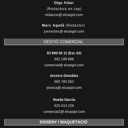
Olga Aibar
(Redactora en cap)
redaccio@ elcargol.com
Marc Aguilà
(Redactor)
penedes
@
elcargol.com
GESTIÓ COMERCIAL
93 890 00 11 (Ext. 02)
692 189 896
comercial@ elcargol.com
Jessica González
665 785 562
jessica@ elcargol.com
Noelia García
625 414 156
comercial2@ elcargol.com
DISSENY I MAQUETACIÓ