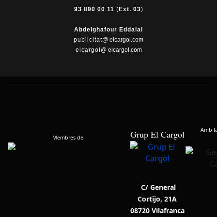
93 890 00 11
(
Ext. 03
)
Abdelghafour Eddalai
publicitat
@ elcargol.com
elcargol
@ elcargol.com
Amb la 
Grup El Cargol
Membres de:
C/ General
Cortijo, 21A
08720 Vilafranca