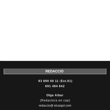
REDACCIÓ
93 890 00 11
(
Ext.01)
691 484 842
Olga Aibar
(Redactora en cap)
redaccio@ elcargol.com