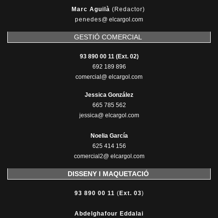
Marc Aguilà
(Redactor)
penedes
@
elcargol.com
GESTIÓ COMERCIAL
93 890 00 11 (Ext. 02)
692 189 896
comercial@ elcargol.com
Jessica González
665 785 562
jessica@ elcargol.com
Noelia García
625 414 156
comercial2@ elcargol.com
DISSENY I MAQUETACIÓ
93 890 00 11
(
Ext. 03
)
Abdelghafour Eddalai