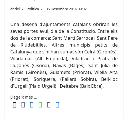
abdel
Política
06 Desembre 2016 09:02
Una desena d'ajuntaments catalans obriran les
seves portes avui, dia de la Constitució. Entre ells
dos de la comarca: Sant Martí Sarroca i Sant Pere
de Riudebitlles. Altres municipis petits de
Catalunya que s’hi han sumat són Celrà (Gironès),
Viladamat (Alt Empordà), Viladrau i Prats de
Lluçanès (Osona), Navàs (Bages), Sant Julià de
Ramis (Gironès), Guiamets (Priorat), Vilella Alta
(Priorat), Soriguera, (Pallars Sobirà), Bell-lloc
d'Urgell (Pla d'Urgell) i Deltebre (Baix Ebre).
Llegeix més …