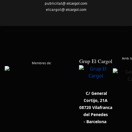
publicitat
@ elcargol.com
elcargol
@ elcargol.com
Amb la 
Grup El Cargol
Membres de:
C/ General
Cortijo, 21A
08720 Vilafranca
del Penedes
- Barcelona