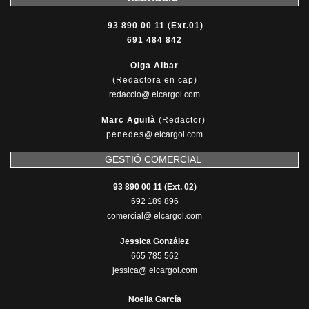
93 890 00 11
(
Ext.01)
691 484 842
Olga Aibar
(Redactora en cap)
redaccio@ elcargol.com
Marc Aguilà
(Redactor)
penedes
@
elcargol.com
GESTIÓ COMERCIAL
93 890 00 11 (Ext. 02)
692 189 896
comercial@ elcargol.com
Jessica González
665 785 562
jessica@ elcargol.com
Noelia García