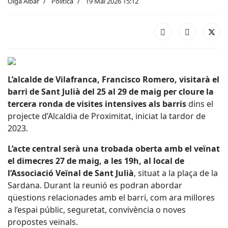
Olga Aibar
Política
19 Mai 2026 15:12
L’alcalde de Vilafranca, Francisco Romero, visitarà el
barri de Sant Julià del 25 al 29 de maig per cloure la
tercera ronda de visites intensives als barris
dins el
projecte d’Alcaldia de Proximitat, iniciat la tardor de
2023.
L’acte central serà una trobada oberta amb el veïnat
el dimecres 27 de maig, a les 19h, al local de
l’Associació Veïnal de Sant Julià
, situat a la plaça de la
Sardana. Durant la reunió es podran abordar
qüestions relacionades amb el barri, com ara millores
a l’espai públic, seguretat, convivència o noves
propostes veïnals.