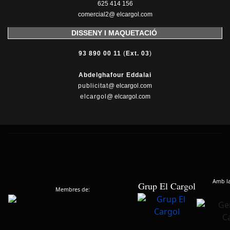
625 414 156
comercial2@ elcargol.com
DISSENY I MAQUETACIÓ
93 890 00 11
(
Ext. 03
)
Abdelghafour Eddalai
publicitat
@ elcargol.com
elcargol
@ elcargol.com
Amb la 
Grup El Cargol
Membres de: