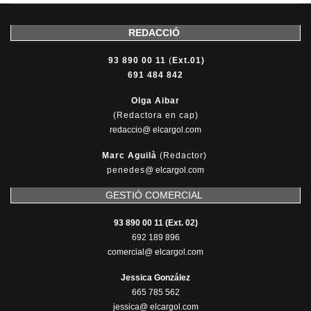
REDACCIÓ
93 890 00 11
(
Ext.01)
691 484 842
Olga Aibar
(Redactora en cap)
redaccio@ elcargol.com
Marc Aguilà
(Redactor)
penedes
@
elcargol.com
GESTIÓ COMERCIAL
93 890 00 11 (Ext. 02)
692 189 896
comercial@ elcargol.com
Jessica González
665 785 562
jessica@ elcargol.com