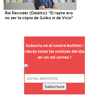
Subscriu-te al nostre butlletí i
rebràs totes les notícies del dia
en un sol correu !