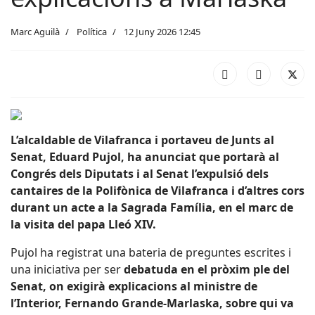
Marc Aguilà
Política
12 Juny 2026 12:45
L’alcaldable de Vilafranca i portaveu de Junts al
Senat,
Eduard Pujol
, ha anunciat que portarà al
Congrés dels Diputats i al Senat l’expulsió dels
cantaires de la
Polifònica de Vilafranca
i d’altres cors
durant un acte a la Sagrada Família, en el marc de
la visita del papa Lleó XIV.
Pujol ha registrat una bateria de preguntes escrites i
una iniciativa per ser
debatuda en el pròxim ple del
Senat, on exigirà explicacions al ministre de
l’Interior,
Fernando Grande-Marlaska
, sobre qui va