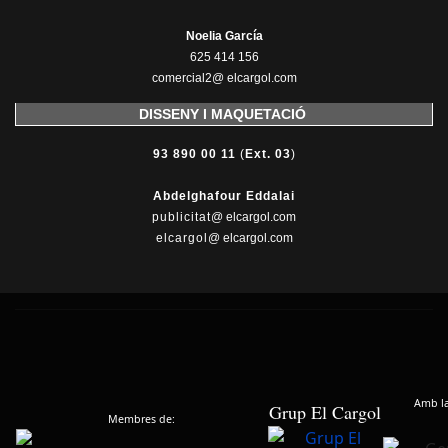
Noelia García
625 414 156
comercial2@ elcargol.com
DISSENY I MAQUETACIÓ
93 890 00 11
(
Ext. 03
)
Abdelghafour Eddalai
publicitat
@ elcargol.com
elcargol
@ elcargol.com
Amb la 
Grup El Cargol
Membres de: