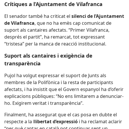
Crítiques a l’Ajuntament de Vilafranca
El senador també ha criticat el
silenci de l’Ajuntament
de Vilafranca
, que no ha emès cap comunicat de
suport als cantaires afectats. “Primer Vilafranca,
després el partit”, ha remarcat, tot expressant
“tristesa” per la manca de reacció institucional.
Suport als cantaires i exigència de
transparència
Pujol ha volgut expressar el suport de Junts als
membres de la Polifònica i la resta de participants
afectats, i ha insistit que el Govern espanyol ha d’oferir
explicacions públiques: “No ens limitarem a denunciar-
ho. Exigirem veritat i transparència”.
Finalment, ha assegurat que el cas posa en dubte el
respecte a la l
libertat d’expressió
i ha reclamat aclarir
“per què cantar en català pot continuar sent un