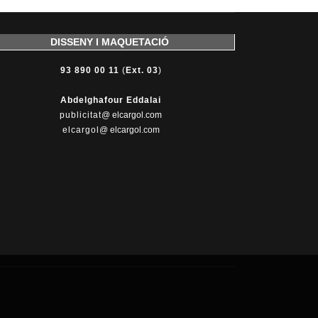
DISSENY I MAQUETACIÓ
93 890 00 11
(
Ext. 03
)
Abdelghafour Eddalai
publicitat
@ elcargol.com
elcargol
@ elcargol.com