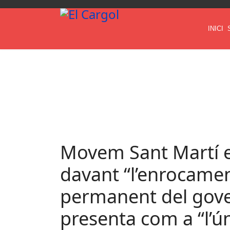
INICI
Movem Sant Martí e
davant “l’enrocame
permanent del gover
presenta com a “l’ún