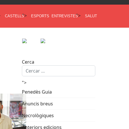
>
">
">
CASTELLS
ESPORTS
ENTREVISTES
SALUT
Cerca
">
Penedès Guia
Anuncis breus
Necrològiques
Anteriors edicions