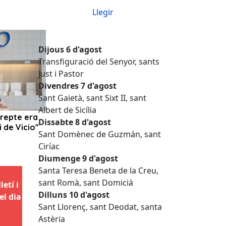
Llegir
Dijous 6 d'agost
Transfiguració del Senyor, sants
Just i Pastor
Divendres 7 d'agost
Sant Gaietà, sant Sixt II, sant
Albert de Sicília
Dissabte 8 d'agost
Sant Domènec de Guzmán, sant
Ciríac
Diumenge 9 d'agost
Santa Teresa Beneta de la Creu,
sant Romà, sant Domicià
etí i
Dilluns 10 d'agost
el dia
Sant Llorenç, sant Deodat, santa
Astèria