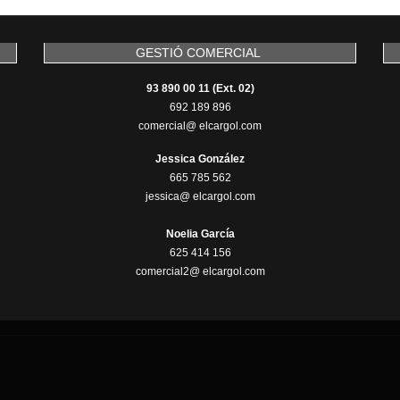
GESTIÓ COMERCIAL
93 890 00 11 (Ext. 02)
692 189 896
comercial@ elcargol.com
Jessica González
665 785 562
jessica@ elcargol.com
Noelia García
625 414 156
comercial2@ elcargol.com