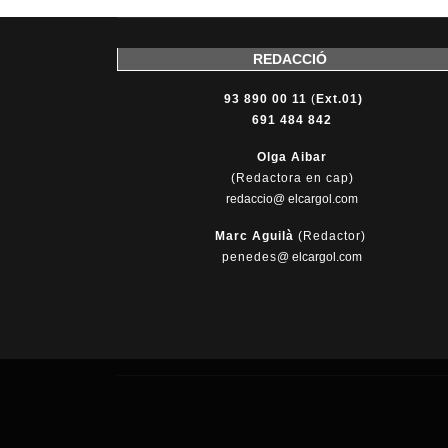
REDACCIÓ
93 890 00 11
(
Ext.01)
691 484 842
Olga Aibar
(Redactora en cap)
redaccio@ elcargol.com
Marc Aguilà
(Redactor)
penedes
@
elcargol.com