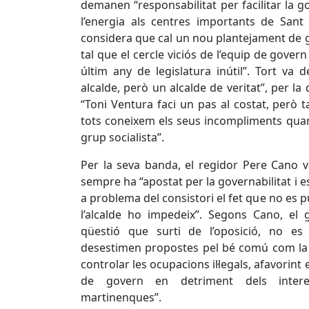
demanen “responsabilitat per facilitar la go
l’energia als centres importants de San
considera que cal un nou plantejament de g
tal que el cercle viciós de l’equip de gover
últim any de legislatura inútil”. Tort va
alcalde, però un alcalde de veritat”, per 
“Toni Ventura faci un pas al costat, però
tots coneixem els seus incompliments quan 
grup socialista”.
Per la seva banda, el regidor Pere Cano v
sempre ha “apostat per la governabilitat i es
a problema del consistori el fet que no es 
l’alcalde ho impedeix”. Segons Cano, el 
qüestió que surti de l’oposició, no es
desestimen propostes pel bé comú com la 
controlar les ocupacions il·legals, afavorint 
de govern en detriment dels intere
martinenques”.