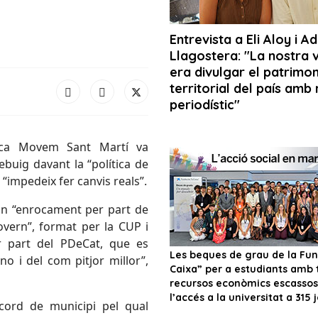
oca Movem Sant Martí va
buig davant la “política de
 “impedeix fer canvis reals”.
 un “enrocament per part de
govern”, format per la CUP i
r part del PDeCat, que es
o i del com pitjor millor”,
cord de municipi pel qual