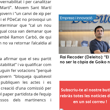
vernabilitat i per canalitzar
t Martí”. Movem Sant Martí
overn i “un canvi de xip per
n i el PDeCat no provoqui un
 determinar que “cal un nou
la qual cosa van demanar que
 també Ramon Carbó, de qui
no va retornar l’alcaldia al
a afirmar que el seu partit
tabilitat” i va qualificar com
puguin fer votacions “perquè
govern “bloqueja qualsevol
 publiquen les actes i es
creació d’una comissió per
Subscriu-te al nostre butll
el paper partidista de l’equip
rebràs totes les notícies d
ssos dels martinencs i
en un sol correu !