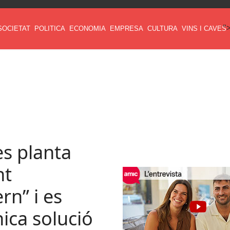
"
SOCIETAT
POLITICA
ECONOMIA
EMPRESA
CULTURA
VINS I CAVES
s planta
nt
n” i es
ica solució