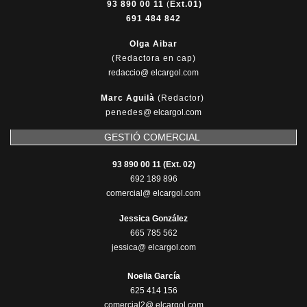
93 890 00 11
(
Ext.01)
691 484 842
Olga Aibar
(Redactora en cap)
redaccio@ elcargol.com
Marc Aguilà
(Redactor)
penedes
@
elcargol.com
GESTIÓ COMERCIAL
93 890 00 11 (Ext. 02)
692 189 896
comercial@ elcargol.com
Jessica González
665 785 562
jessica@ elcargol.com
Noelia García
625 414 156
comercial2@ elcargol.com