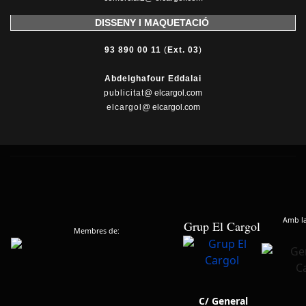
DISSENY I MAQUETACIÓ
93 890 00 11
(
Ext. 03
)
Abdelghafour Eddalai
publicitat
@ elcargol.com
elcargol
@ elcargol.com
Amb la 
Grup El Cargol
Membres de:
C/ General