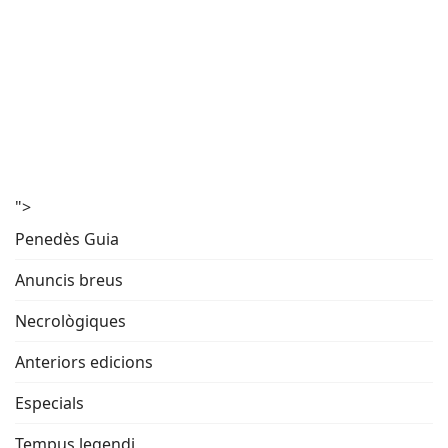
">
Penedès Guia
Anuncis breus
Necrològiques
Anteriors edicions
Especials
Tempus legendi