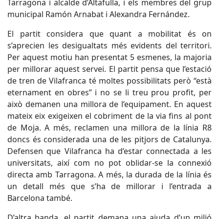
Tarragona i alcalde d’Altafulla, i els membres del grup
municipal Ramón Arnabat i Alexandra Fernández.
El partit considera que quant a mobilitat és on
s’aprecien les desigualtats més evidents del territori.
Per aquest motiu han presentat 5 esmenes, la majoria
per millorar aquest servei. El partit pensa que l’estació
de tren de Vilafranca té moltes possibilitats però “està
eternament en obres” i no se li treu prou profit, per
això demanen una millora de l’equipament. En aquest
mateix eix exigeixen el cobriment de la via fins al pont
de Moja. A més, reclamen una millora de la línia R8
doncs és considerada una de les pitjors de Catalunya.
Defensen que Vilafranca ha d’estar connectada a les
universitats, així com no pot oblidar-se la connexió
directa amb Tarragona. A més, la durada de la línia és
un detall més que s’ha de millorar i l’entrada a
Barcelona també.
D’altra banda, el partit demana una ajuda d’un milió