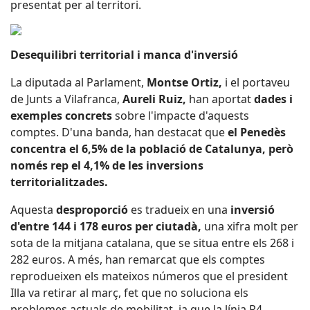
presentat per al territori.
Desequilibri territorial i manca d'inversió
La diputada al Parlament,
Montse Ortiz,
i el portaveu
de Junts a Vilafranca,
Aureli Ruiz,
han aportat
dades i
exemples concrets
sobre l'impacte d'aquests
comptes. D'una banda, han destacat que
el Penedès
concentra el 6,5% de la població de Catalunya, però
només rep el 4,1% de les inversions
territorialitzades.
Aquesta
desproporció
es tradueix en una
inversió
d'entre 144 i 178 euros per ciutadà,
una xifra molt per
sota de la mitjana catalana, que se situa entre els 268 i
282 euros. A més, han remarcat que els comptes
reprodueixen els mateixos números que el president
Illa va retirar al març, fet que no soluciona els
problemes actuals de mobilitat, ja que la línia R4