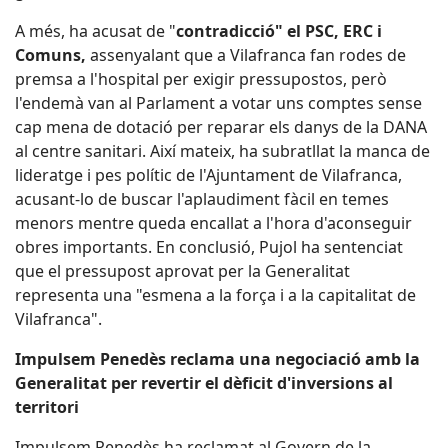
A més, ha acusat de "
contradicció" el PSC, ERC i
Comuns,
assenyalant que a Vilafranca fan rodes de
premsa a l'hospital per exigir pressupostos, però
l'endemà van al Parlament a votar uns comptes sense
cap mena de dotació per reparar els danys de la DANA
al centre sanitari. Així mateix, ha subratllat la manca de
lideratge i pes polític de l'Ajuntament de Vilafranca,
acusant-lo de buscar l'aplaudiment fàcil en temes
menors mentre queda encallat a l'hora d'aconseguir
obres importants. En conclusió, Pujol ha sentenciat
que el pressupost aprovat per la Generalitat
representa una "esmena a la força i a la capitalitat de
Vilafranca".
Impulsem Penedès reclama una negociació amb la
Generalitat per revertir el dèficit d'inversions al
territori
Impulsem Penedès ha reclamat al Govern de la