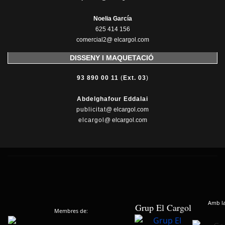
Noelia García
625 414 156
comercial2@ elcargol.com
DISSENY I MAQUETACIÓ
93 890 00 11
(
Ext. 03
)
Abdelghafour Eddalai
publicitat
@ elcargol.com
elcargol
@ elcargol.com
Amb la 
Grup El Cargol
Membres de: