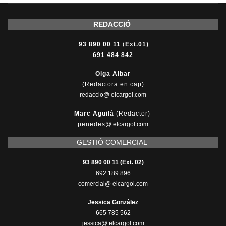
REDACCIÓ
93 890 00 11
(
Ext.01)
691 484 842
Olga Aibar
(Redactora en cap)
redaccio@ elcargol.com
Marc Aguilà
(Redactor)
penedes
@
elcargol.com
GESTIÓ COMERCIAL
93 890 00 11 (Ext. 02)
692 189 896
comercial@ elcargol.com
Jessica González
665 785 562
jessica@ elcargol.com