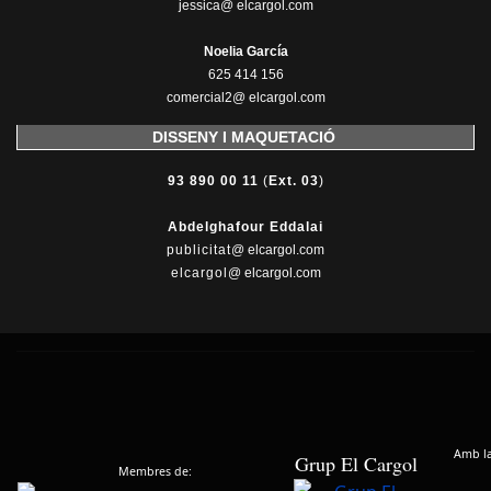
jessica@ elcargol.com
Noelia García
625 414 156
comercial2@ elcargol.com
DISSENY I MAQUETACIÓ
93 890 00 11
(
Ext. 03
)
Abdelghafour Eddalai
publicitat
@ elcargol.com
elcargol
@ elcargol.com
Amb la 
Grup El Cargol
Membres de: