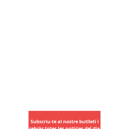
Subscriu-te al nostre butlletí i
rebràs totes les notícies del dia