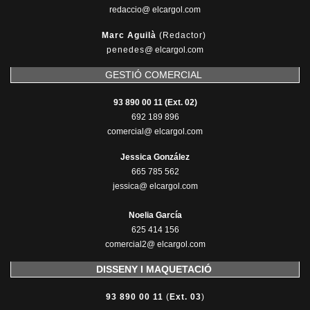
redaccio@ elcargol.com
Marc Aguilà
(Redactor)
penedes
@
elcargol.com
GESTIÓ COMERCIAL
93 890 00 11 (Ext. 02)
692 189 896
comercial@ elcargol.com
Jessica González
665 785 562
jessica@ elcargol.com
Noelia García
625 414 156
comercial2@ elcargol.com
DISSENY I MAQUETACIÓ
93 890 00 11
(
Ext. 03
)