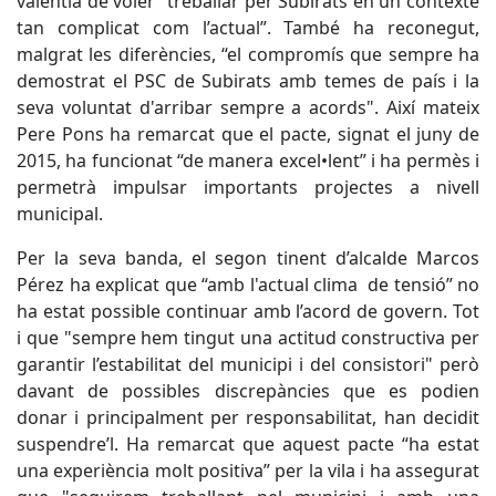
valentia de voler “treballar per Subirats en un contexte
tan complicat com l’actual”. També ha reconegut,
malgrat les diferències, “el compromís que sempre ha
demostrat el PSC de Subirats amb temes de país i la
seva voluntat d'arribar sempre a acords". Així mateix
Pere Pons ha remarcat que el pacte, signat el juny de
2015, ha funcionat “de manera excel•lent” i ha permès i
permetrà impulsar importants projectes a nivell
municipal.
Per la seva banda, el segon tinent d’alcalde Marcos
Pérez ha explicat que “amb l'actual clima de tensió” no
ha estat possible continuar amb l’acord de govern. Tot
i que "sempre hem tingut una actitud constructiva per
garantir l’estabilitat del municipi i del consistori" però
davant de possibles discrepàncies que es podien
donar i principalment per responsabilitat, han decidit
suspendre’l. Ha remarcat que aquest pacte “ha estat
una experiència molt positiva” per la vila i ha assegurat