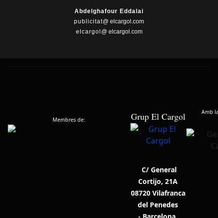
Abdelghafour Eddalai
publicitat
@ elcargol.com
elcargol
@ elcargol.com
Amb la 
Grup El Cargol
Membres de:
C/ General
Cortijo, 21A
08720 Vilafranca
del Penedes
- Barcelona