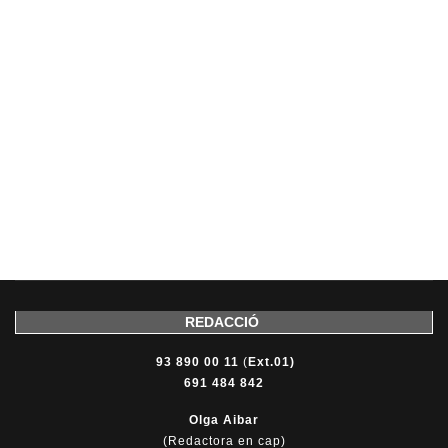
REDACCIÓ
93 890 00 11
(
Ext.01)
691 484 842
Olga Aibar
(Redactora en cap)