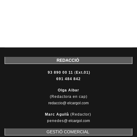
REDACCIÓ
93 890 00 11
(
Ext.01)
691 484 842
Olga Aibar
(Redactora en cap)
redaccio@ elcargol.com
Marc Aguilà
(Redactor)
penedes
@
elcargol.com
GESTIÓ COMERCIAL