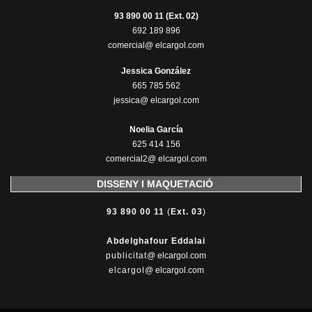
93 890 00 11 (Ext. 02)
692 189 896
comercial@ elcargol.com
Jessica González
665 785 562
jessica@ elcargol.com
Noelia García
625 414 156
comercial2@ elcargol.com
DISSENY I MAQUETACIÓ
93 890 00 11
(
Ext. 03
)
Abdelghafour Eddalai
publicitat
@ elcargol.com
elcargol
@ elcargol.com