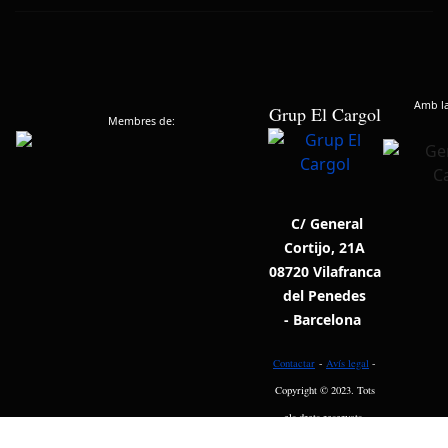
Amb la 
Grup El Cargol
Membres de:
C/ General
Cortijo, 21A
08720 Vilafranca
del Penedes
- Barcelona
Contactar
-
Avís legal
-
Copyright © 2023. Tots
els drets reservats.