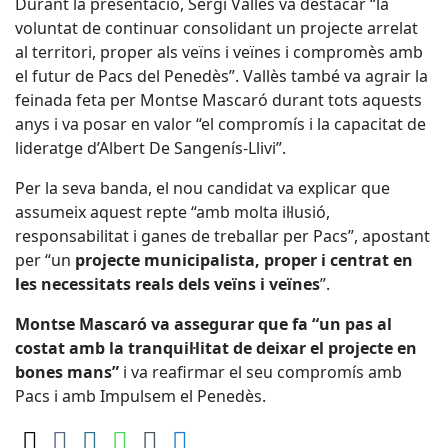
Durant la presentació, Sergi Vallès va destacar “la
voluntat de continuar consolidant un projecte arrelat
al territori, proper als veïns i veïnes i compromès amb
el futur de Pacs del Penedès”. Vallès també va agrair la
feinada feta per Montse Mascaró durant tots aquests
anys i va posar en valor “el compromís i la capacitat de
lideratge d’Albert De Sangenís-Llivi”.
Per la seva banda, el nou candidat va explicar que
assumeix aquest repte “amb molta il·lusió,
responsabilitat i ganes de treballar per Pacs”, apostant
per “un
projecte municipalista, proper i centrat en
les necessitats reals dels veïns i veïnes
”.
Montse Mascaró va assegurar que fa “un pas al
costat amb la tranquil·litat de deixar el projecte en
bones mans”
i va reafirmar el seu compromís amb
Pacs i amb Impulsem el Penedès.