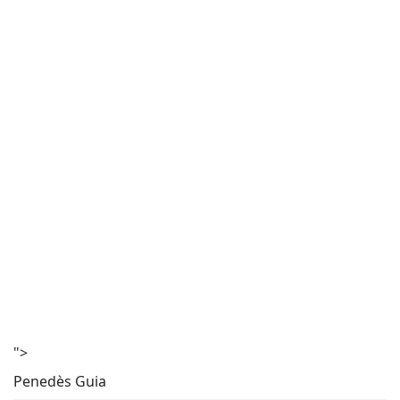
">
Penedès Guia