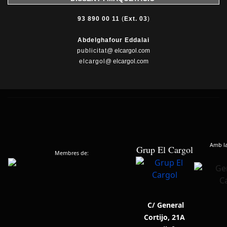
93 890 00 11
(
Ext. 03
)
Abdelghafour Eddalai
publicitat
@ elcargol.com
elcargol
@ elcargol.com
Amb la 
Grup El Cargol
Membres de:
C/ General
Cortijo, 21A