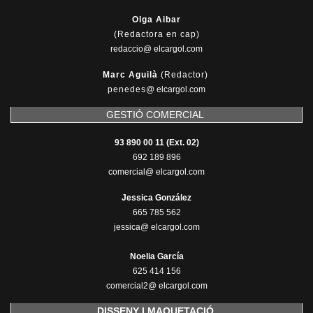
Olga Aibar
(Redactora en cap)
redaccio@ elcargol.com
Marc Aguilà
(Redactor)
penedes
@
elcargol.com
GESTIÓ COMERCIAL
93 890 00 11 (Ext. 02)
692 189 896
comercial@ elcargol.com
Jessica González
665 785 562
jessica@ elcargol.com
Noelia García
625 414 156
comercial2@ elcargol.com
DISSENY I MAQUETACIÓ