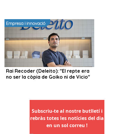
Subscriu-te al nostre butlletí i
rebràs totes les notícies del dia
en un sol correu !