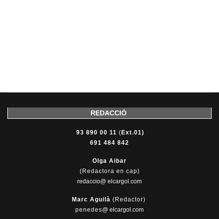
REDACCIÓ
93 890 00 11
(
Ext.01)
691 484 842
Olga Aibar
(Redactora en cap)
redaccio@ elcargol.com
Marc Aguilà
(Redactor)
penedes
@
elcargol.com