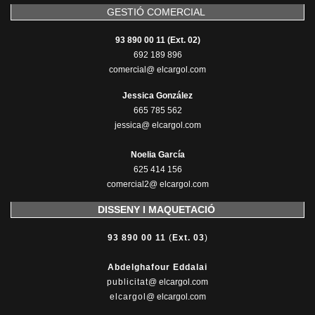
GESTIÓ COMERCIAL
93 890 00 11 (Ext. 02)
692 189 896
comercial@ elcargol.com
Jessica González
665 785 562
jessica@ elcargol.com
Noelia García
625 414 156
comercial2@ elcargol.com
DISSENY I MAQUETACIÓ
93 890 00 11
(
Ext. 03
)
Abdelghafour Eddalai
publicitat
@ elcargol.com
elcargol
@ elcargol.com