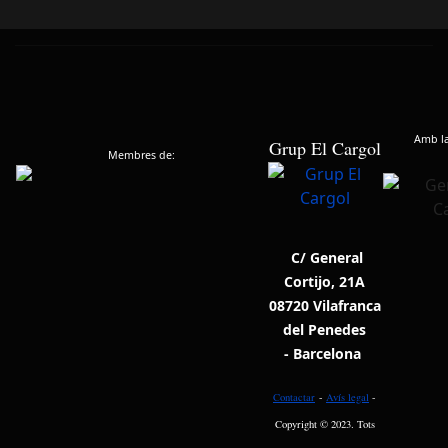
Amb la 
Grup El Cargol
Membres de:
C/ General
Cortijo, 21A
08720 Vilafranca
del Penedes
- Barcelona
Contactar
-
Avís legal
-
Copyright © 2023. Tots