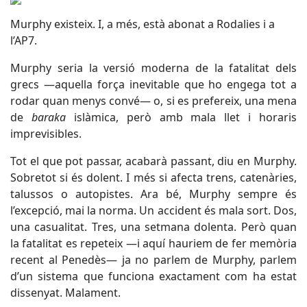
Murphy existeix. I, a més, està abonat a Rodalies i a
l’AP7.
Murphy seria la versió moderna de la fatalitat dels
grecs —aquella força inevitable que ho engega tot a
rodar quan menys convé— o, si es prefereix, una mena
de
baraka
islàmica, però amb mala llet i horaris
imprevisibles.
Tot el que pot passar, acabarà passant, diu en Murphy.
Sobretot si és dolent. I més si afecta trens, catenàries,
talussos o autopistes. Ara bé, Murphy sempre és
l’excepció, mai la norma. Un accident és mala sort. Dos,
una casualitat. Tres, una setmana dolenta. Però quan
la fatalitat es repeteix —i aquí hauriem de fer memòria
recent al Penedès— ja no parlem de Murphy, parlem
d’un sistema que funciona exactament com ha estat
dissenyat. Malament.