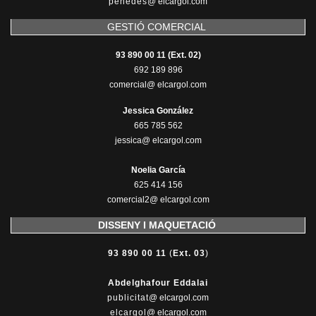
penedes
@
elcargol.com
GESTIÓ COMERCIAL
93 890 00 11 (Ext. 02)
692 189 896
comercial@ elcargol.com
Jessica González
665 785 562
jessica@ elcargol.com
Noelia García
625 414 156
comercial2@ elcargol.com
DISSENY I MAQUETACIÓ
93 890 00 11
(
Ext. 03
)
Abdelghafour Eddalai
publicitat
@ elcargol.com
elcargol
@ elcargol.com