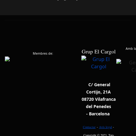
Amb la 
Grup El Cargol
Membres de:
C/ General
Cortijo, 21A
08720 Vilafranca
del Penedes
- Barcelona
Contactar
-
Avís legal
-
Copyright © 2023. Tots