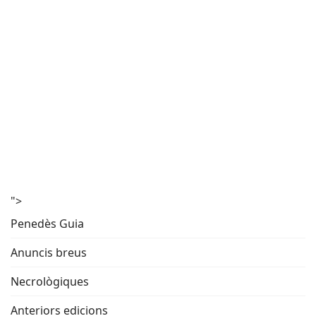
">
Penedès Guia
Anuncis breus
Necrològiques
Anteriors edicions