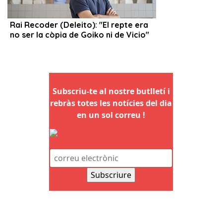
Subscriu-te al nostre butlletí i
rebràs totes les notícies del dia
en un sol correu !