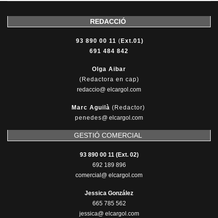
REDACCIÓ
93 890 00 11
(
Ext.01)
691 484 842
Olga Aibar
(Redactora en cap)
redaccio@ elcargol.com
Marc Aguilà
(Redactor)
penedes
@
elcargol.com
GESTIÓ COMERCIAL
93 890 00 11 (Ext. 02)
692 189 896
comercial@ elcargol.com
Jessica González
665 785 562
jessica@ elcargol.com