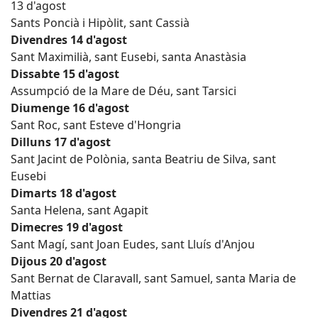
13 d'agost
Sants Poncià i Hipòlit, sant Cassià
Divendres 14 d'agost
Sant Maximilià, sant Eusebi, santa Anastàsia
Dissabte 15 d'agost
Assumpció de la Mare de Déu, sant Tarsici
Diumenge 16 d'agost
Sant Roc, sant Esteve d'Hongria
Dilluns 17 d'agost
Sant Jacint de Polònia, santa Beatriu de Silva, sant
Eusebi
Dimarts 18 d'agost
Santa Helena, sant Agapit
Dimecres 19 d'agost
Sant Magí, sant Joan Eudes, sant Lluís d'Anjou
Dijous 20 d'agost
Sant Bernat de Claravall, sant Samuel, santa Maria de
Mattias
Divendres 21 d'agost