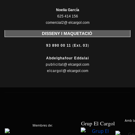
Noelia García
625 414 156
comercial2@ elcargol.com
DISSENY I MAQUETACIÓ
93 890 00 11
(
Ext. 03
)
Abdelghafour Eddalai
publicitat
@ elcargol.com
elcargol
@ elcargol.com
Amb la 
Grup El Cargol
Membres de: