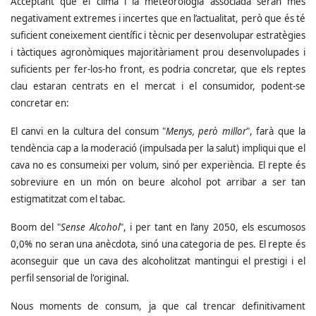
Acceptant que el clima i la meteorologia associada seran més
negativament extremes i incertes que en l’actualitat, però que és té
suficient coneixement científic i tècnic per desenvolupar estratègies
i tàctiques agronòmiques majoritàriament prou desenvolupades i
suficients per fer-los-ho front, es podria concretar, que els reptes
clau estaran centrats en el mercat i el consumidor, podent-se
concretar en:
El canvi en la cultura del consum "
Menys, però millor
", farà que la
tendència cap a la moderació (impulsada per la salut) impliqui que el
cava no es consumeixi per volum, sinó per experiència. El repte és
sobreviure en un món on beure alcohol pot arribar a ser tan
estigmatitzat com el tabac.
Boom del "
Sense Alcohol
", i per tant en l’any 2050, els escumosos
0,0% no seran una anècdota, sinó una categoria de pes. El repte és
aconseguir que un cava des alcoholitzat mantingui el prestigi i el
perfil sensorial de l'original.
Nous moments de consum, ja que cal trencar definitivament