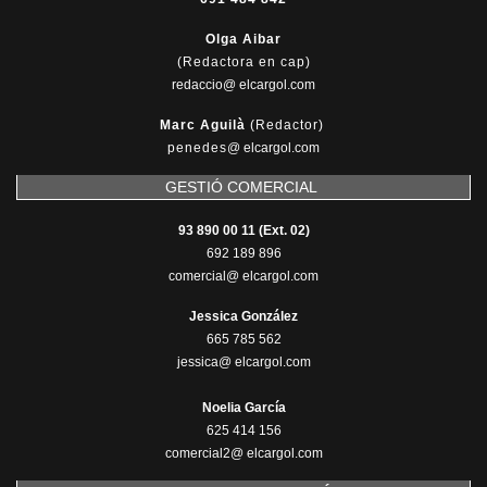
Olga Aibar
(Redactora en cap)
redaccio@ elcargol.com
Marc Aguilà
(Redactor)
penedes
@
elcargol.com
GESTIÓ COMERCIAL
93 890 00 11 (Ext. 02)
692 189 896
comercial@ elcargol.com
Jessica González
665 785 562
jessica@ elcargol.com
Noelia García
625 414 156
comercial2@ elcargol.com