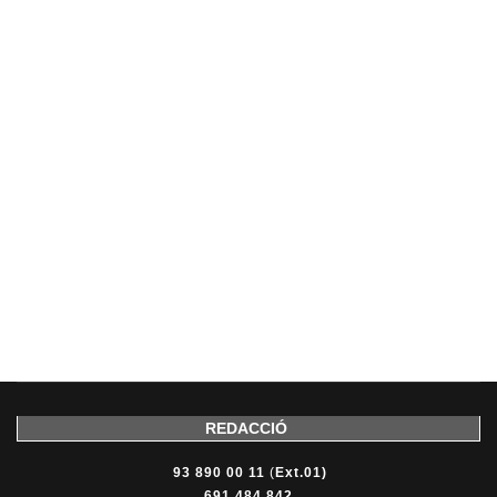
REDACCIÓ
93 890 00 11
(
Ext.01)
691 484 842