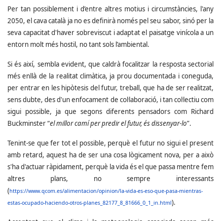
Per tan possiblement i d’entre altres motius i circumstàncies, l'any
2050, el cava català ja no es definirà només pel seu sabor, sinó per la
seva capacitat d'haver sobreviscut i adaptat el paisatge vinícola a un
entorn molt més hostil, no tant sols l’ambiental.
Si és així, sembla evident, que caldrà focalitzar la resposta sectorial
més enllà de la realitat climàtica, ja prou documentada i coneguda,
per entrar en les hipòtesis del futur, treball, que ha de ser realitzat,
sens dubte, des d'un enfocament de col·laboració, i tan col·lectiu com
sigui possible, ja que segons diferents pensadors com Richard
Buckminster “
el millor camí per predir el futur, és dissenyar-lo
”.
Tenint-se que fer tot el possible, perquè el futur no sigui el present
amb retard, aquest ha de ser una cosa lògicament nova, per a això
s'ha d'actuar ràpidament, perquè la vida és el que passa mentre fem
altres plans, no sempre interessants
(
https://www.qcom.es/alimentacion/opinion/la-vida-es-eso-que-pasa-mientras-
).
estas-ocupado-haciendo-otros-planes_82177_8_81666_0_1_in.html