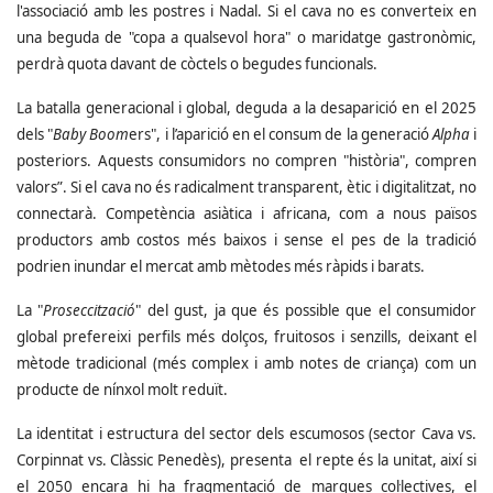
l'associació amb les postres i Nadal. Si el cava no es converteix en
una beguda de "copa a qualsevol hora" o maridatge gastronòmic,
perdrà quota davant de còctels o begudes funcionals.
La batalla generacional i global, deguda a la desaparició en el 2025
dels "
Baby Boom
ers", i l’aparició en el consum de la generació
Alpha
i
posteriors. Aquests consumidors no compren "història", compren
valors”. Si el cava no és radicalment transparent, ètic i digitalitzat, no
connectarà. Competència asiàtica i africana, com a nous països
productors amb costos més baixos i sense el pes de la tradició
podrien inundar el mercat amb mètodes més ràpids i barats.
La "
Proseccització
" del gust, ja que és possible que el consumidor
global prefereixi perfils més dolços, fruitosos i senzills, deixant el
mètode tradicional (més complex i amb notes de criança) com un
producte de nínxol molt reduït.
La identitat i estructura del sector dels escumosos (sector Cava vs.
Corpinnat vs. Clàssic Penedès), presenta el repte és la unitat, així si
el 2050 encara hi ha fragmentació de marques col·lectives, el