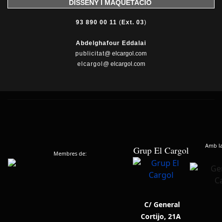
DISSENY I MAQUETACIÓ
93 890 00 11
(
Ext. 03
)
Abdelghafour Eddalai
publicitat
@ elcargol.com
elcargol
@ elcargol.com
Amb la 
Grup El Cargol
Membres de:
C/ General
Cortijo, 21A