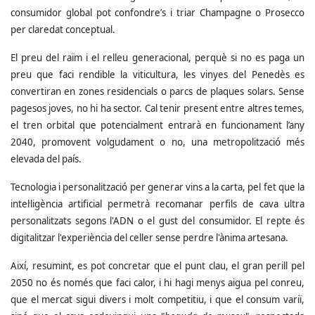
consumidor global pot confondre’s i triar Champagne o Prosecco
per claredat conceptual.
El preu del raïm i el relleu generacional, perquè si no es paga un
preu que faci rendible la viticultura, les vinyes del Penedès es
convertiran en zones residencials o parcs de plaques solars. Sense
pagesos joves, no hi ha sector. Cal tenir present entre altres temes,
el tren orbital que potencialment entrarà en funcionament l’any
2040, promovent volgudament o no, una metropolització més
elevada del país.
Tecnologia i personalització per generar vins a la carta, pel fet que la
intel·ligència artificial permetrà recomanar perfils de cava ultra
personalitzats segons l'ADN o el gust del consumidor. El repte és
digitalitzar l'experiència del celler sense perdre l'ànima artesana.
Així, resumint, es pot concretar que el punt clau, el gran perill pel
2050 no és només que faci calor, i hi hagi menys aigua pel conreu,
que el mercat sigui divers i molt competitiu, i que el consum variï,