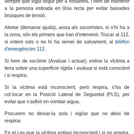
sempre que sigui segur per a nosaltres, i hem de mantenir
a la persona estirada en línia recta per evitar baixades
brusques de tensió.
Alertar (demanar ajuda), avisa als socorristes, si n'hi ha a
la zona, són els primers que han d'intervenir. Trucar al 112,
si estem sols o no hi ha servei de salvament, al
telèfon
d'emergències 112
.
Si hem de socórrer (Avaluar i actuar), estirar la víctima a
terra sobre una superfície rígida i avaluar si està conscient
i si respira.
Si la víctima està inconscient, però respira, s’ha de
col·locar en la Posició Lateral de Seguretat (PLS), per
evitar que s'asfixiï en vomitar aigua.
Procurem no deixar-la sola i vigilar que no deixi de
respirar.
En el cas que la víctima estigui inconscient i si no respira,