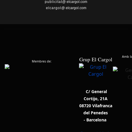
publicitat
@ elcargol.com
elcargol
@ elcargol.com
Amb la 
Grup El Cargol
Membres de:
C/ General
Cortijo, 21A
08720 Vilafranca
del Penedes
- Barcelona