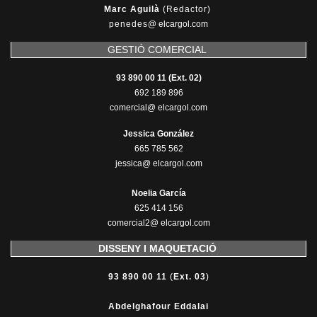
Marc Aguilà
(Redactor)
penedes
@
elcargol.com
GESTIÓ COMERCIAL
93 890 00 11 (Ext. 02)
692 189 896
comercial@ elcargol.com
Jessica González
665 785 562
jessica@ elcargol.com
Noelia García
625 414 156
comercial2@ elcargol.com
DISSENY I MAQUETACIÓ
93 890 00 11
(
Ext. 03
)
Abdelghafour Eddalai