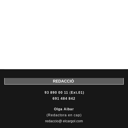
REDACCIÓ
93 890 00 11
(
Ext.01)
691 484 842
Olga Aibar
(Redactora en cap)
redaccio@ elcargol.com