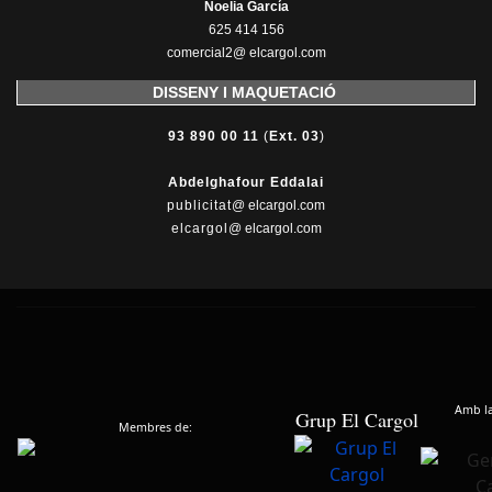
Noelia García
625 414 156
comercial2@ elcargol.com
DISSENY I MAQUETACIÓ
93 890 00 11
(
Ext. 03
)
Abdelghafour Eddalai
publicitat
@ elcargol.com
elcargol
@ elcargol.com
Amb la 
Grup El Cargol
Membres de: