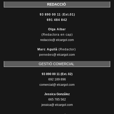
REDACCIÓ
93 890 00 11
(
Ext.01)
691 484 842
Olga Aibar
(Redactora en cap)
redaccio@ elcargol.com
Marc Aguilà
(Redactor)
penedes
@
elcargol.com
GESTIÓ COMERCIAL
93 890 00 11 (Ext. 02)
692 189 896
comercial@ elcargol.com
Jessica González
665 785 562
jessica@ elcargol.com