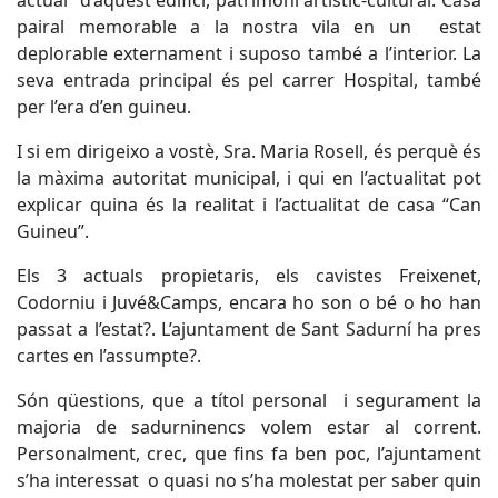
actual” d’aquest edifici, patrimoni artístic-cultural. Casa
pairal memorable a la nostra vila en un estat
deplorable externament i suposo també a l’interior. La
seva entrada principal és pel carrer Hospital, també
per l’era d’en guineu.
I si em dirigeixo a vostè, Sra. Maria Rosell, és perquè és
la màxima autoritat municipal, i qui en l’actualitat pot
explicar quina és la realitat i l’actualitat de casa “Can
Guineu”.
Els 3 actuals propietaris, els cavistes Freixenet,
Codorniu i Juvé&Camps, encara ho son o bé o ho han
passat a l’estat?. L’ajuntament de Sant Sadurní ha pres
cartes en l’assumpte?.
Són qüestions, que a títol personal i segurament la
majoria de sadurninencs volem estar al corrent.
Personalment, crec, que fins fa ben poc, l’ajuntament
s’ha interessat o quasi no s’ha molestat per saber quin