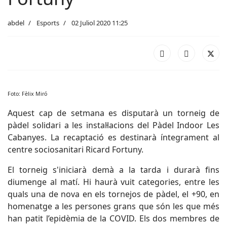
abdel
Esports
02 Juliol 2020 11:25
Foto: Fèlix Miró
Aquest cap de setmana es disputarà un torneig de
pàdel solidari a les instal·lacions del Pàdel Indoor Les
Cabanyes. La recaptació es destinarà íntegrament al
centre sociosanitari Ricard Fortuny.
El torneig s'iniciarà demà a la tarda i durarà fins
diumenge al matí. Hi haurà vuit categories, entre les
quals una de nova en els tornejos de pàdel, el +90, en
homenatge a les persones grans que són les que més
han patit l’epidèmia de la COVID. Els dos membres de