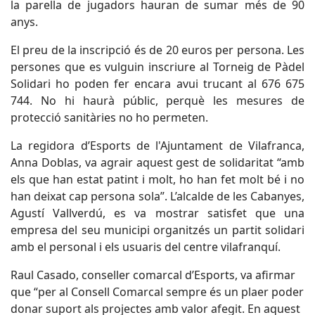
la parella de jugadors hauran de sumar més de 90
anys.
El preu de la inscripció és de 20 euros per persona. Les
persones que es vulguin inscriure al Torneig de Pàdel
Solidari ho poden fer encara avui trucant al 676 675
744. No hi haurà públic, perquè les mesures de
protecció sanitàries no ho permeten.
La regidora d’Esports de l'Ajuntament de Vilafranca,
Anna Doblas, va agrair aquest gest de solidaritat “amb
els que han estat patint i molt, ho han fet molt bé i no
han deixat cap persona sola”. L’alcalde de les Cabanyes,
Agustí Vallverdú, es va mostrar satisfet que una
empresa del seu municipi organitzés un partit solidari
amb el personal i els usuaris del centre vilafranquí.
Raul Casado, conseller comarcal d’Esports, va afirmar
que “per al Consell Comarcal sempre és un plaer poder
donar suport als projectes amb valor afegit. En aquest