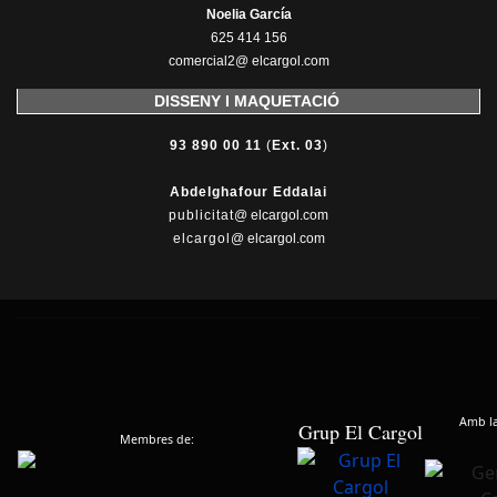
Noelia García
625 414 156
comercial2@ elcargol.com
DISSENY I MAQUETACIÓ
93 890 00 11
(
Ext. 03
)
Abdelghafour Eddalai
publicitat
@ elcargol.com
elcargol
@ elcargol.com
Amb la 
Grup El Cargol
Membres de: