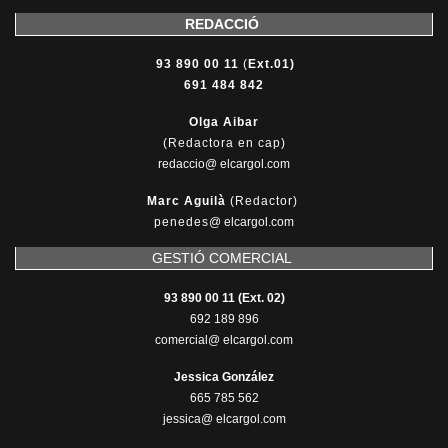
REDACCIÓ
93 890 00 11
(
Ext.01)
691 484 842
Olga Aibar
(Redactora en cap)
redaccio@ elcargol.com
Marc Aguilà
(Redactor)
penedes
@
elcargol.com
GESTIÓ COMERCIAL
93 890 00 11 (Ext. 02)
692 189 896
comercial@ elcargol.com
Jessica González
665 785 562
jessica@ elcargol.com