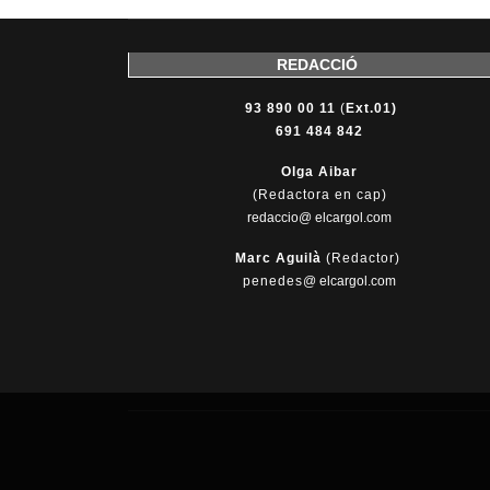
REDACCIÓ
93 890 00 11
(
Ext.01)
691 484 842
Olga Aibar
(Redactora en cap)
redaccio@ elcargol.com
Marc Aguilà
(Redactor)
penedes
@
elcargol.com