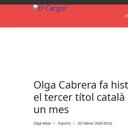
I
Olga Cabrera fa his
el tercer títol cata
un mes
Olga Aibar
Esports
03 Febrer 2026 09:32