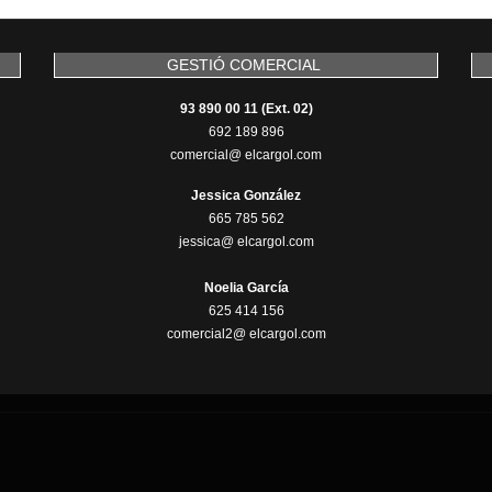
GESTIÓ COMERCIAL
93 890 00 11 (Ext. 02)
692 189 896
comercial@ elcargol.com
Jessica González
665 785 562
jessica@ elcargol.com
Noelia García
625 414 156
comercial2@ elcargol.com