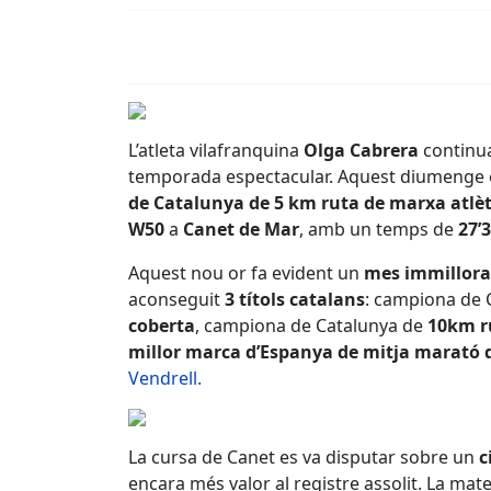
L’atleta vilafranquina
Olga Cabrera
continua
temporada espectacular. Aquest diumenge 
de Catalunya de 5 km ruta de marxa atlèt
W50
a
Canet de Mar
, amb un temps de
27’
Aquest nou or fa evident un
mes immillora
aconseguit
3 títols catalans
: campiona de 
coberta
, campiona de Catalunya de
10km r
millor marca d’Espanya de mitja marató
Vendrell.
La cursa de Canet es va disputar sobre un
c
encara més valor al registre assolit. La mat