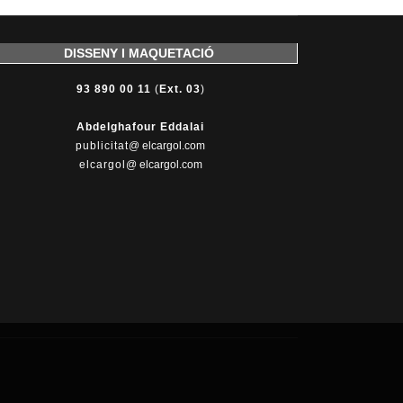
DISSENY I MAQUETACIÓ
93 890 00 11
(
Ext. 03
)
Abdelghafour Eddalai
publicitat
@ elcargol.com
elcargol
@ elcargol.com