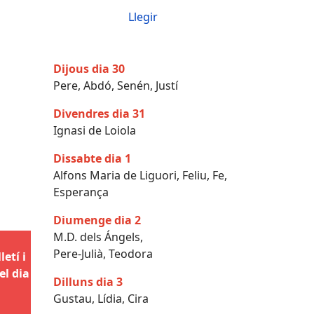
Llegir
Dijous dia 30
Pere, Abdó, Senén, Justí
Divendres dia 31
Ignasi de Loiola
Dissabte dia 1
Alfons Maria de Liguori, Feliu, Fe,
Esperança
Diumenge dia 2
M.D. dels Ángels,
Pere-Julià, Teodora
etí i
el dia
Dilluns dia 3
Gustau, Lídia, Cira