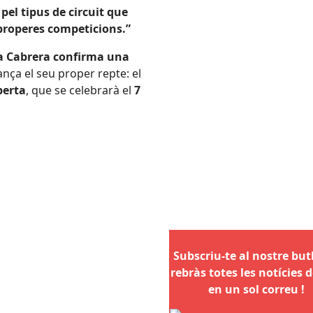
el tipus de circuit que
 properes competicions.”
a Cabrera confirma una
ança el seu proper repte: el
berta
, que se celebrarà el
7
Subscriu-te al nostre butll
rebràs totes les notícies d
en un sol correu !