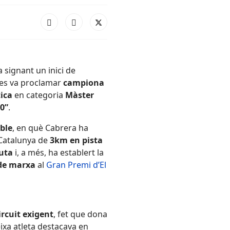
 signant un inici de
es va proclamar
campiona
ica
en categoria
Màster
30”
.
ble
, en què Cabrera ha
Catalunya de
3km en pista
uta
i, a més, ha establert la
 de marxa
al
Gran Premi d’El
ircuit exigent
, fet que dona
eixa atleta destacava en