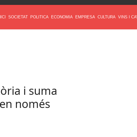
NICI
SOCIETAT
POLITICA
ECONOMIA
EMPRESA
CULTURA
VINS I C
tòria i suma
là en només