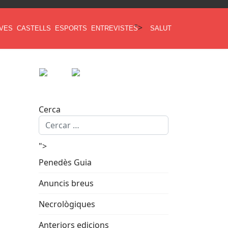
">
AVES
CASTELLS
ESPORTS
ENTREVISTES
SALUT
Cerca
">
Penedès Guia
Anuncis breus
Necrològiques
Anteriors edicions