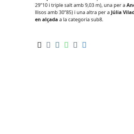
29”10 i triple salt amb 9,03 m), una per a
An
llisos amb 30”85) i una altra per a
Júlia Vil
en alçada
a la categoria sub8.