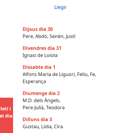
Llegir
Dijous dia 30
Pere, Abdó, Senén, Justí
Divendres dia 31
Ignasi de Loiola
Dissabte dia 1
Alfons Maria de Liguori, Feliu, Fe,
Esperança
Diumenge dia 2
M.D. dels Ángels,
Pere-Julià, Teodora
etí i
el dia
Dilluns dia 3
Gustau, Lídia, Cira