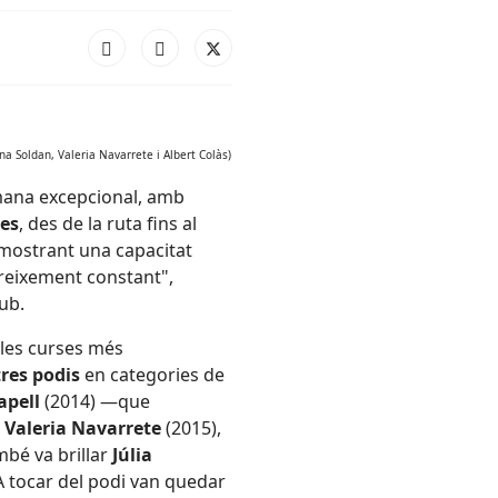
a Soldan, Valeria Navarrete i Albert Colàs)
tmana excepcional, amb
nes
, des de la ruta fins al
 demostrant una capacitat
creixement constant",
ub.
 les curses més
tres podis
en categories de
apell
(2014) —que
e
Valeria Navarrete
(2015),
mbé va brillar
Júlia
A tocar del podi van quedar