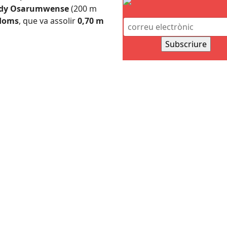
dy Osarumwense
(200 m
adoms
, que va assolir
0,70 m