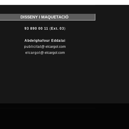
DISSENY I MAQUETACIÓ
93 890 00 11
(
Ext. 03
)
Abdelghafour Eddalai
publicitat
@ elcargol.com
elcargol
@ elcargol.com