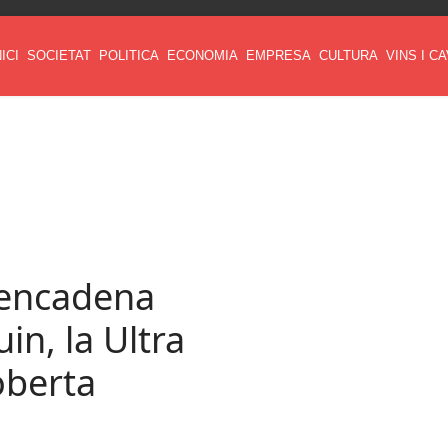
NICI
SOCIETAT
POLITICA
ECONOMIA
EMPRESA
CULTURA
VINS I C
 encadena
in, la Ultra
oberta