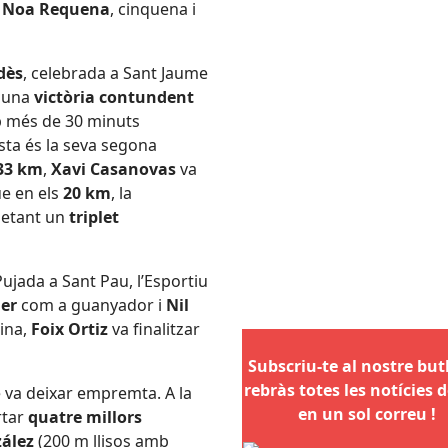
i
Noa Requena
, cinquena i
dès
, celebrada a Sant Jaume
 una
victòria contundent
mb més de 30 minuts
sta és la seva segona
33 km
,
Xavi Casanovas
va
e en els
20 km
, la
letant un
triplet
 Pujada a Sant Pau, l’Esportiu
er
com a guanyador i
Nil
ina,
Foix Ortiz
va finalitzar
Subscriu-te al nostre butll
rebràs totes les notícies d
é va deixar empremta. A la
en un sol correu !
rtar
quatre millors
zález
(200 m llisos amb