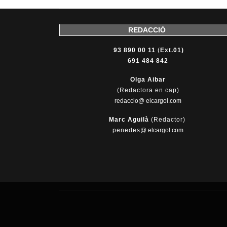
REDACCIÓ
93 890 00 11
(
Ext.01)
691 484 842
Olga Aibar
(Redactora en cap)
redaccio@ elcargol.com
Marc Aguilà
(Redactor)
penedes
@
elcargol.com