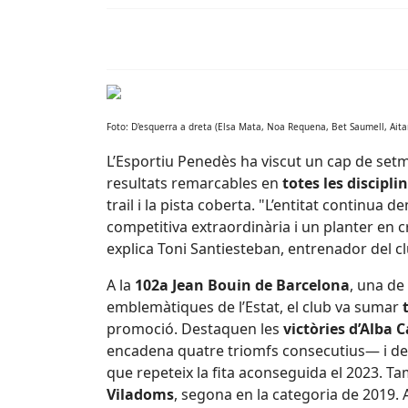
Foto: D'esquerra a dreta (Elsa Mata, Noa Requena, Bet Saumell, Aitan
L’Esportiu Penedès ha viscut un cap de se
resultats remarcables en
totes les discipli
trail i la pista coberta. "L’entitat continua
competitiva extraordinària i un planter en 
explica Toni Santiesteban, entrenador del cl
A la
102a Jean Bouin de Barcelona
, una de
emblemàtiques de l’Estat, el club va sumar
promoció. Destaquen les
victòries d’Alba C
encadena quatre triomfs consecutius— i d
que repeteix la fita aconseguida el 2023. Ta
Viladoms
, segona en la categoria de 2019. 