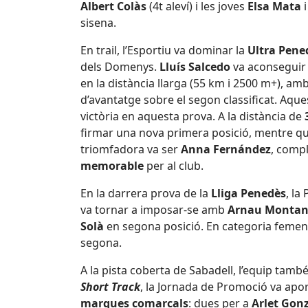
Albert Colàs
(4t aleví) i les joves
Elsa Mata
sisena.
En trail, l’Esportiu va dominar la
Ultra Pene
dels Domenys.
Lluís Salcedo
va aconseguir
en la distància llarga (55 km i 2500 m+), a
d’avantatge sobre el segon classificat. Aque
victòria en aquesta prova. A la distància de
firmar una nova primera posició, mentre qu
triomfadora va ser
Anna Fernández
, comp
memorable
per al club.
En la darrera prova de la
Lliga Penedès
, la
va tornar a imposar-se amb
Arnau Montan
Solà
en segona posició. En categoria femen
segona.
A la pista coberta de Sabadell, l’equip tamb
Short Track
, la Jornada de Promoció va apo
marques comarcals
: dues per a
Arlet Gon