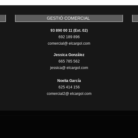
GESTIÓ COMERCIAL
93 890 00 11 (Ext. 02)
692 189 896
comercial@ elcargol.com
Jessica González
665 785 562
jessica@ elcargol.com
Noelia García
625 414 156
comercial2@ elcargol.com