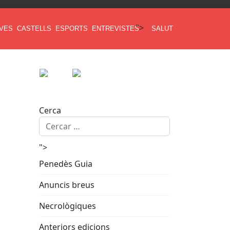
">
AVES
CASTELLS
ESPORTS
ENTREVISTES
SALUT
Cerca
">
Penedès Guia
Anuncis breus
Necrològiques
Anteriors edicions