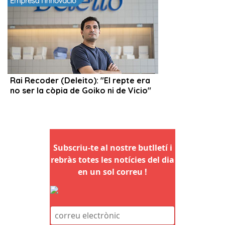
Subscriu-te al nostre butlletí i
rebràs totes les notícies del dia
en un sol correu !