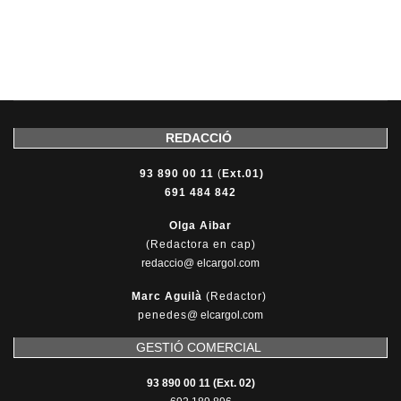
REDACCIÓ
93 890 00 11
(
Ext.01)
691 484 842
Olga Aibar
(Redactora en cap)
redaccio@ elcargol.com
Marc Aguilà
(Redactor)
penedes
@
elcargol.com
GESTIÓ COMERCIAL
93 890 00 11 (Ext. 02)