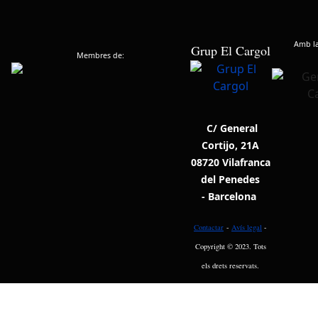
Amb la 
Grup El Cargol
Membres de:
C/ General
Cortijo, 21A
08720 Vilafranca
del Penedes
- Barcelona
Contactar
-
Avís legal
-
Copyright © 2023. Tots
els drets reservats.