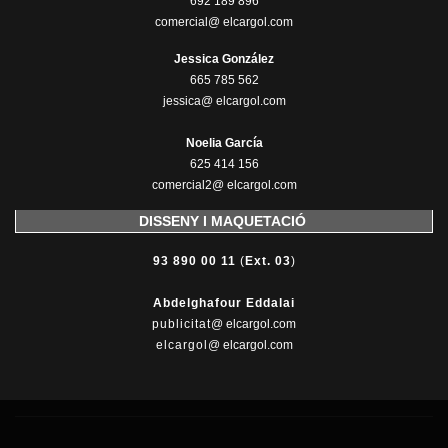
692 189 896
comercial@ elcargol.com
Jessica González
665 785 562
jessica@ elcargol.com
Noelia García
625 414 156
comercial2@ elcargol.com
DISSENY I MAQUETACIÓ
93 890 00 11
(
Ext. 03
)
Abdelghafour Eddalai
publicitat
@ elcargol.com
elcargol
@ elcargol.com