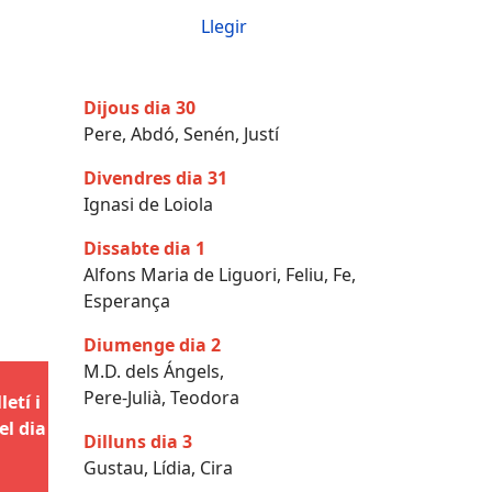
Llegir
Dijous dia 30
Pere, Abdó, Senén, Justí
Divendres dia 31
Ignasi de Loiola
Dissabte dia 1
Alfons Maria de Liguori, Feliu, Fe,
Esperança
Diumenge dia 2
M.D. dels Ángels,
Pere-Julià, Teodora
etí i
el dia
Dilluns dia 3
Gustau, Lídia, Cira