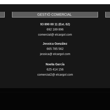
GESTIÓ COMERCIAL
93 890 00 11 (Ext. 02)
692 189 896
comercial@ elcargol.com
Jessica González
665 785 562
jessica@ elcargol.com
Noelia García
625 414 156
comercial2@ elcargol.com