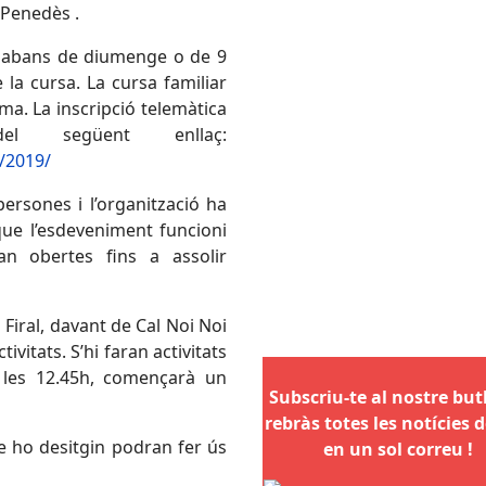
 Penedès .
s abans de diumenge o de 9
e la cursa. La cursa familiar
ma. La inscripció telemàtica
 següent enllaç:
a/2019/
persones i l’organització ha
 que l’esdeveniment funcioni
an obertes fins a assolir
Firal, davant de Cal Noi Noi
ivitats. S’hi faran activitats
a les 12.45h, començarà un
Subscriu-te al nostre butll
rebràs totes les notícies d
ue ho desitgin podran fer ús
en un sol correu !