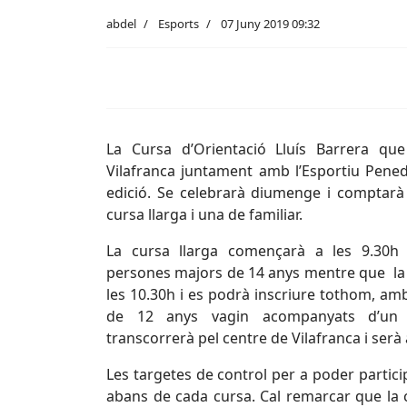
abdel
Esports
07 Juny 2019 09:32
La Cursa d’Orientació Lluís Barrera que
Vilafranca juntament amb l’Esportiu Pened
edició. Se celebrarà diumenge i comptar
cursa llarga i una de familiar.
La cursa llarga començarà a les 9.30h 
persones majors de 14 anys mentre que la 
les 10.30h i es podrà inscriure tothom, am
de 12 anys vagin acompanyats d’un a
transcorrerà pel centre de Vilafranca i serà 
Les targetes de control per a poder partici
abans de cada cursa. Cal remarcar que la 