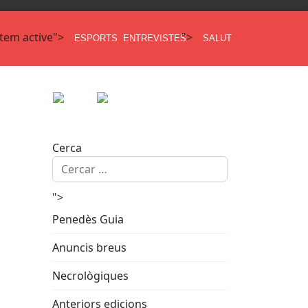
item active">
">
ESPORTS
ENTREVISTES
SALUT
Cerca
">
Penedès Guia
Anuncis breus
Necrològiques
Anteriors edicions