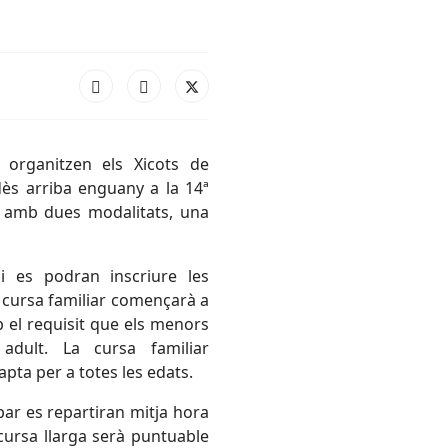
 organitzen els Xicots de
ès arriba enguany a la 14ª
à amb dues modalitats, una
i es podran inscriure les
cursa familiar començarà a
b el requisit que els menors
dult. La cursa familiar
apta per a totes les edats.
par es repartiran mitja hora
cursa llarga serà puntuable