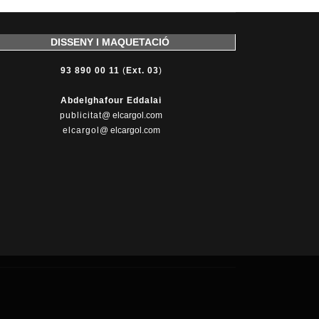
DISSENY I MAQUETACIÓ
93 890 00 11
(
Ext. 03
)
Abdelghafour Eddalai
publicitat
@ elcargol.com
elcargol
@ elcargol.com