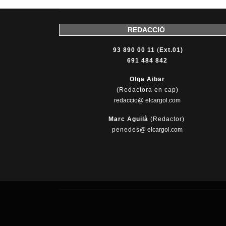
REDACCIÓ
93 890 00 11
(
Ext.01)
691 484 842
Olga Aibar
(Redactora en cap)
redaccio@ elcargol.com
Marc Aguilà
(Redactor)
penedes
@
elcargol.com