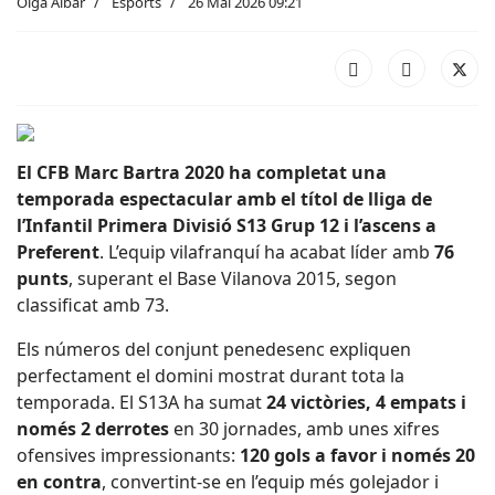
Olga Aibar
Esports
26 Mai 2026 09:21
El
CFB Marc Bartra 2020
ha completat una
temporada espectacular amb el títol de lliga de
l’Infantil Primera Divisió S13 Grup 12 i l’ascens a
Preferent
. L’equip vilafranquí ha acabat líder amb
76
punts
, superant el Base Vilanova 2015, segon
classificat amb 73.
Els números del conjunt penedesenc expliquen
perfectament el domini mostrat durant tota la
temporada. El S13A ha sumat
24 victòries, 4 empats i
només 2 derrotes
en 30 jornades, amb unes xifres
ofensives impressionants:
120 gols a favor i només 20
en contra
, convertint-se en l’equip més golejador i