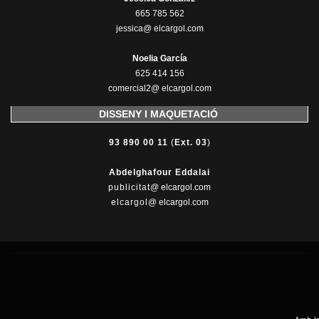
665 785 562
jessica@ elcargol.com
Noelia García
625 414 156
comercial2@ elcargol.com
DISSENY I MAQUETACIÓ
93 890 00 11
(
Ext. 03
)
Abdelghafour Eddalai
publicitat
@ elcargol.com
elcargol
@ elcargol.com