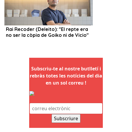
Subscriu-te al nostre butlletí i
rebràs totes les notícies del dia
en un sol correu !