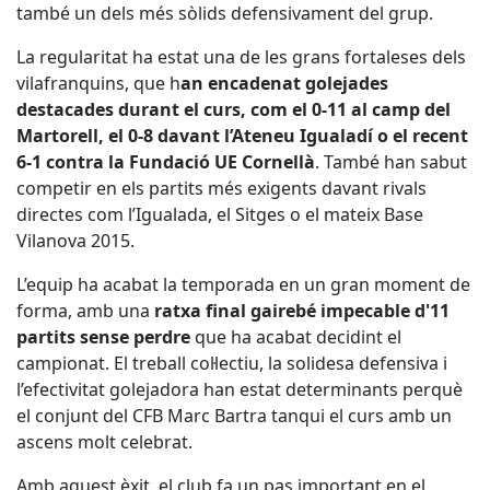
també un dels més sòlids defensivament del grup.
La regularitat ha estat una de les grans fortaleses dels
vilafranquins, que h
an encadenat golejades
destacades durant el curs, com el 0-11 al camp del
Martorell, el 0-8 davant l’Ateneu Igualadí o el recent
6-1 contra la Fundació UE Cornellà
. També han sabut
competir en els partits més exigents davant rivals
directes com l’Igualada, el Sitges o el mateix Base
Vilanova 2015.
L’equip ha acabat la temporada en un gran moment de
forma, amb una
ratxa final gairebé impecable d'11
partits sense perdre
que ha acabat decidint el
campionat. El treball col·lectiu, la solidesa defensiva i
l’efectivitat golejadora han estat determinants perquè
el conjunt del CFB Marc Bartra tanqui el curs amb un
ascens molt celebrat.
Amb aquest èxit, el club fa un pas important en el