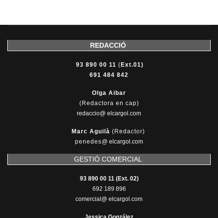
REDACCIÓ
93 890 00 11
(
Ext.01)
691 484 842
Olga Aibar
(Redactora en cap)
redaccio@ elcargol.com
Marc Aguilà
(Redactor)
penedes
@
elcargol.com
GESTIÓ COMERCIAL
93 890 00 11 (Ext. 02)
692 189 896
comercial@ elcargol.com
Jessica González