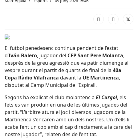
Marc Aguilà
Esports
09 Juny 2026 15:46
El futbol penedesenc continua pendent de l’estat
d’
Iván Balero
, jugador del
CFP Sant Pere Molanta
,
després de la greu agressió que va patir diumenge al
vespre durant el partit de quarts de final de la
40a
Copa Ràdio Vilafranca
davant la
UE Martinenca
,
disputat al Camp Municipal de l’Espirall.
Segons ha explicat el club molantenc a
El Cargol
, els
fets es van produir en una de les últimes jugades del
partit. “L’àrbitre atura el joc i diversos jugadors de la
Martinenca s’encaren amb un dels nostres. Un d’ells li
acaba fent un cop amb el cap directament a la cara del
nostre jugador”, relaten des de l’entitat.