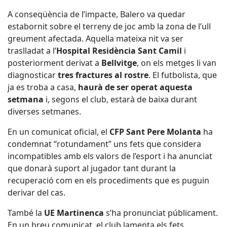
A conseqüència de l’impacte, Balero va quedar
estabornit sobre el terreny de joc amb la zona de l’ull
greument afectada. Aquella mateixa nit va ser
traslladat a l’
Hospital Residència Sant Camil
i
posteriorment derivat a
Bellvitge
, on els metges li van
diagnosticar
tres fractures al rostre
. El futbolista, que
ja es troba a casa,
haurà de ser operat aquesta
setmana
i, segons el club, estarà de baixa durant
diverses setmanes.
En un comunicat oficial, el
CFP Sant Pere Molanta
ha
condemnat “rotundament” uns fets que considera
incompatibles amb els valors de l’esport i ha anunciat
que donarà suport al jugador tant durant la
recuperació com en els procediments que es puguin
derivar del cas.
També la
UE Martinenca
s’ha pronunciat públicament.
En un breu comunicat, el club lamenta els fets