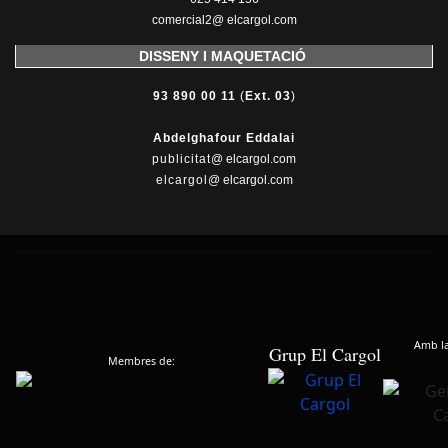
comercial2@ elcargol.com
DISSENY I MAQUETACIÓ
93 890 00 11
(
Ext. 03
)
Abdelghafour Eddalai
publicitat
@ elcargol.com
elcargol
@ elcargol.com
Amb la 
Grup El Cargol
Membres de: