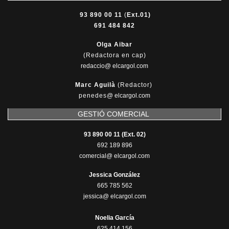
93 890 00 11
(
Ext.01)
691 484 842
Olga Aibar
(Redactora en cap)
redaccio@ elcargol.com
Marc Aguilà
(Redactor)
penedes
@
elcargol.com
GESTIÓ COMERCIAL
93 890 00 11 (Ext. 02)
692 189 896
comercial@ elcargol.com
Jessica González
665 785 562
jessica@ elcargol.com
Noelia García
625 414 156