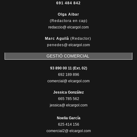
691 484 842
Olga Aibar
(Redactora en cap)
redaccio@ elcargol.com
Marc Aguilà
(Redactor)
penedes
@
elcargol.com
GESTIÓ COMERCIAL
93 890 00 11 (Ext. 02)
692 189 896
comercial@ elcargol.com
Jessica González
665 785 562
jessica@ elcargol.com
Noelia García
625 414 156
comercial2@ elcargol.com