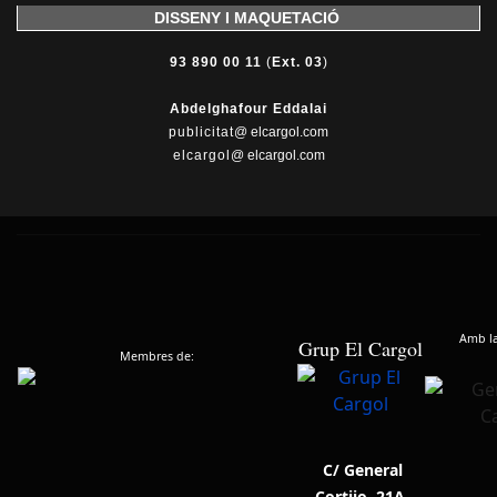
DISSENY I MAQUETACIÓ
93 890 00 11
(
Ext. 03
)
Abdelghafour Eddalai
publicitat
@ elcargol.com
elcargol
@ elcargol.com
Amb la 
Grup El Cargol
Membres de:
C/ General
Cortijo, 21A