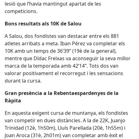
lesió que l’havia mantingut apartat de les
competicions.
Bons resultats als 10K de Salou
A Salou, dos fondistes van destacar entre els 881
atletes arribats a meta. Iban Pérez va completar els
10K amb un temps de 36’39” (19è de la general),
mentre que Dídac Freixas va aconseguir la seva millor
marca de la temporada amb 42’14”. Tots dos van
valorar positivament el recorregut i les sensacions
durant la cursa.
Gran presència a la Rebentaespardenyes de la
Ràpita
En aquesta exigent cursa de muntanya, els fondistes
van competir en dues distàncies. A la de 22K, Juanjo
Trinidad (12è, 1h50m), Lluís Parellada (20è, 1h55m) i
Joan Aroca (31è, 2h01m) van completar amb èxit el