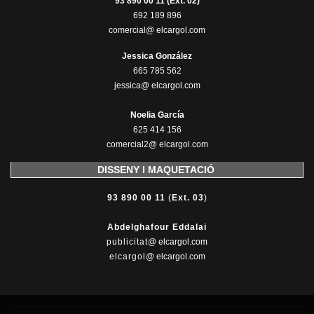
93 890 00 11 (Ext. 02)
692 189 896
comercial@ elcargol.com
Jessica González
665 785 562
jessica@ elcargol.com
Noelia García
625 414 156
comercial2@ elcargol.com
DISSENY I MAQUETACIÓ
93 890 00 11
(
Ext. 03
)
Abdelghafour Eddalai
publicitat
@ elcargol.com
elcargol
@ elcargol.com