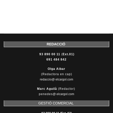
REDACCIÓ
93 890 00 11
(
Ext.01)
691 484 842
Olga Aibar
(Redactora en cap)
redaccio@ elcargol.com
Marc Aguilà
(Redactor)
penedes
@
elcargol.com
GESTIÓ COMERCIAL