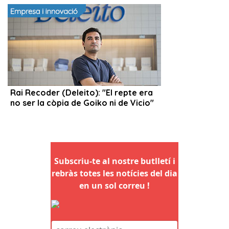
Subscriu-te al nostre butlletí i
rebràs totes les notícies del dia
en un sol correu !