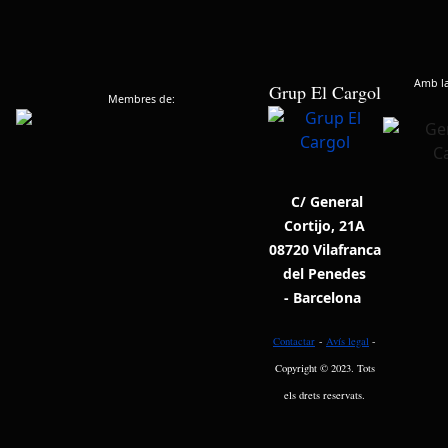
Amb la 
Grup El Cargol
Membres de:
C/ General
Cortijo, 21A
08720 Vilafranca
del Penedes
- Barcelona
Contactar
-
Avís legal
-
Copyright © 2023. Tots
els drets reservats.