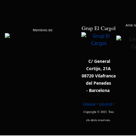
Amb la 
Grup El Cargol
Membres de:
C/ General
Cortijo, 21A
08720 Vilafranca
del Penedes
- Barcelona
Contactar
-
Avís legal
-
Copyright © 2023. Tots
els drets reservats.