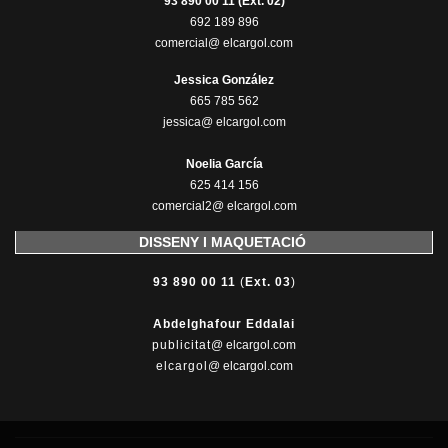
93 890 00 11 (Ext. 02)
692 189 896
comercial@ elcargol.com
Jessica González
665 785 562
jessica@ elcargol.com
Noelia García
625 414 156
comercial2@ elcargol.com
DISSENY I MAQUETACIÓ
93 890 00 11
(
Ext. 03
)
Abdelghafour Eddalai
publicitat
@ elcargol.com
elcargol
@ elcargol.com