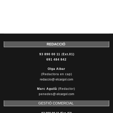
REDACCIÓ
93 890 00 11
(
Ext.01)
691 484 842
Olga Aibar
(Redactora en cap)
redaccio@ elcargol.com
Marc Aguilà
(Redactor)
penedes
@
elcargol.com
GESTIÓ COMERCIAL