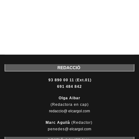
REDACCIÓ
93 890 00 11
(
Ext.01)
691 484 842
Olga Aibar
(Redactora en cap)
redaccio@ elcargol.com
Marc Aguilà
(Redactor)
penedes
@
elcargol.com