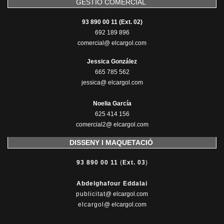
GESTIÓ COMERCIAL
93 890 00 11 (Ext. 02)
692 189 896
comercial@ elcargol.com
Jessica González
665 785 562
jessica@ elcargol.com
Noelia García
625 414 156
comercial2@ elcargol.com
DISSENY I MAQUETACIÓ
93 890 00 11
(
Ext. 03
)
Abdelghafour Eddalai
publicitat
@ elcargol.com
elcargol
@ elcargol.com