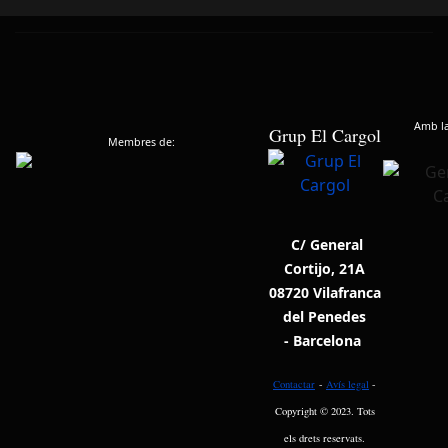
Amb la 
Grup El Cargol
Membres de:
C/ General
Cortijo, 21A
08720 Vilafranca
del Penedes
- Barcelona
Contactar
-
Avís legal
-
Copyright © 2023. Tots
els drets reservats.