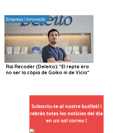
Subscriu-te al nostre butlletí i
rebràs totes les notícies del dia
en un sol correu !