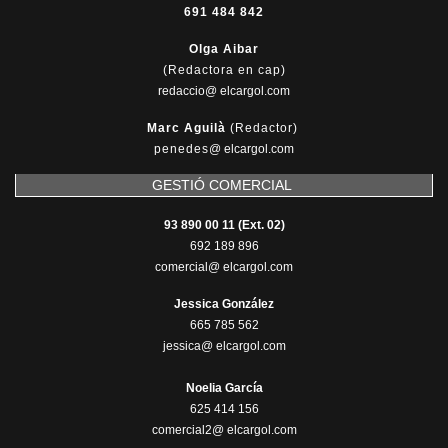
691 484 842
Olga Aibar
(Redactora en cap)
redaccio@ elcargol.com
Marc Aguilà
(Redactor)
penedes
@
elcargol.com
GESTIÓ COMERCIAL
93 890 00 11 (Ext. 02)
692 189 896
comercial@ elcargol.com
Jessica González
665 785 562
jessica@ elcargol.com
Noelia García
625 414 156
comercial2@ elcargol.com