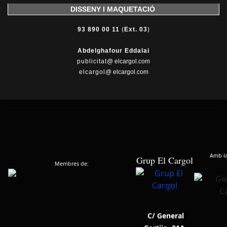
DISSENY I MAQUETACIÓ
93 890 00 11
(
Ext. 03
)
Abdelghafour Eddalai
publicitat
@ elcargol.com
elcargol
@ elcargol.com
Amb la 
Grup El Cargol
Membres de:
C/ General