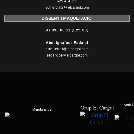
625 414 156
comercial2@ elcargol.com
DISSENY I MAQUETACIÓ
93 890 00 11
(
Ext. 03
)
Abdelghafour Eddalai
publicitat
@ elcargol.com
elcargol
@ elcargol.com
Amb la 
Grup El Cargol
Membres de: