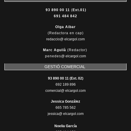
93 890 00 11
(
Ext.01)
691 484 842
Olga Aibar
(Redactora en cap)
redaccio@ elcargol.com
Marc Aguilà
(Redactor)
penedes
@
elcargol.com
GESTIÓ COMERCIAL
93 890 00 11 (Ext. 02)
692 189 896
comercial@ elcargol.com
Jessica González
665 785 562
jessica@ elcargol.com
Noelia García