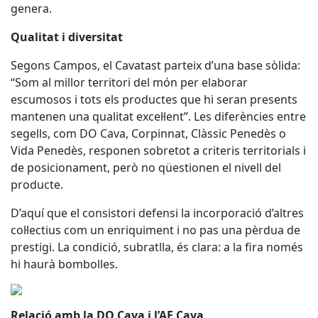
genera.
Qualitat i diversitat
Segons Campos, el Cavatast parteix d’una base sòlida:
“Som al millor territori del món per elaborar
escumosos i tots els productes que hi seran presents
mantenen una qualitat excel·lent”. Les diferències entre
segells, com DO Cava, Corpinnat, Clàssic Penedès o
Vida Penedès, responen sobretot a criteris territorials i
de posicionament, però no qüestionen el nivell del
producte.
D’aquí que el consistori defensi la incorporació d’altres
col·lectius com un enriquiment i no pas una pèrdua de
prestigi. La condició, subratlla, és clara: a la fira només
hi haurà bombolles.
Relació amb la DO Cava i l’AE Cava