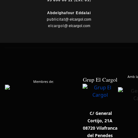
93 890 00 11
(
Ext. 03
)
Abdelghafour Eddalai
publicitat
@ elcargol.com
elcargol
@ elcargol.com
Amb la 
Grup El Cargol
Membres de:
C/ General
Cortijo, 21A
08720 Vilafranca
del Penedes