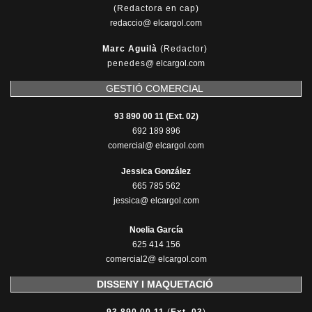
(Redactora en cap)
redaccio@ elcargol.com
Marc Aguilà
(Redactor)
penedes
@
elcargol.com
GESTIÓ COMERCIAL
93 890 00 11 (Ext. 02)
692 189 896
comercial@ elcargol.com
Jessica González
665 785 562
jessica@ elcargol.com
Noelia García
625 414 156
comercial2@ elcargol.com
DISSENY I MAQUETACIÓ