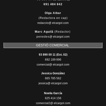
691 484 842
Olga Aibar
(Redactora en cap)
redaccio@ elcargol.com
Marc Aguilà
(Redactor)
penedes
@
elcargol.com
GESTIÓ COMERCIAL
93 890 00 11 (Ext. 02)
692 189 896
comercial@ elcargol.com
Jessica González
665 785 562
jessica@ elcargol.com
Noelia García
625 414 156
comercial2@ elcargol.com