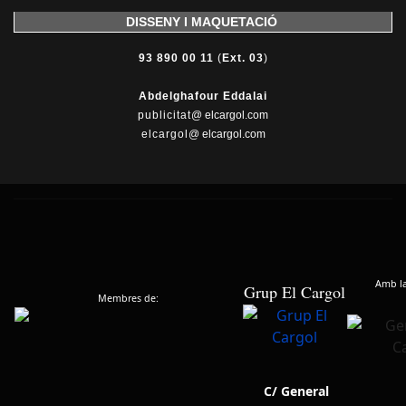
DISSENY I MAQUETACIÓ
93 890 00 11
(
Ext. 03
)
Abdelghafour Eddalai
publicitat
@ elcargol.com
elcargol
@ elcargol.com
Amb la 
Grup El Cargol
Membres de:
C/ General