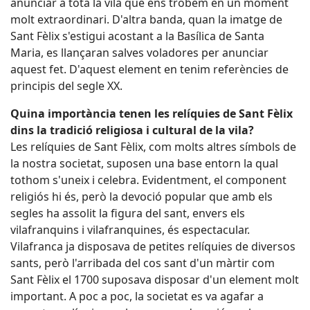
anunciar a tota la vila que ens trobem en un moment
molt extraordinari. D'altra banda, quan la imatge de
Sant Fèlix s'estigui acostant a la Basílica de Santa
Maria, es llançaran salves voladores per anunciar
aquest fet. D'aquest element en tenim referències de
principis del segle XX.
Quina importància tenen les relíquies de Sant Fèlix
dins la tradició religiosa i cultural de la vila?
Les relíquies de Sant Fèlix, com molts altres símbols de
la nostra societat, suposen una base entorn la qual
tothom s'uneix i celebra. Evidentment, el component
religiós hi és, però la devoció popular que amb els
segles ha assolit la figura del sant, envers els
vilafranquins i vilafranquines, és espectacular.
Vilafranca ja disposava de petites relíquies de diversos
sants, però l'arribada del cos sant d'un màrtir com
Sant Fèlix el 1700 suposava disposar d'un element molt
important. A poc a poc, la societat es va agafar a