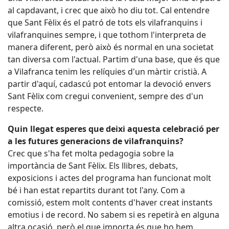
al capdavant, i crec que això ho diu tot. Cal entendre
que Sant Fèlix és el patró de tots els vilafranquins i
vilafranquines sempre, i que tothom l'interpreta de
manera diferent, però això és normal en una societat
tan diversa com l'actual. Partim d'una base, que és que
a Vilafranca tenim les relíquies d'un màrtir cristià. A
partir d'aquí, cadascú pot entomar la devoció envers
Sant Fèlix com cregui convenient, sempre des d'un
respecte.
Quin llegat esperes que deixi aquesta celebració per
a les futures generacions de vilafranquins?
Crec que s'ha fet molta pedagogia sobre la
importància de Sant Fèlix. Els llibres, debats,
exposicions i actes del programa han funcionat molt
bé i han estat repartits durant tot l'any. Com a
comissió, estem molt contents d'haver creat instants
emotius i de record. No sabem si es repetirà en alguna
altra ocasió, però el que importa és que ho hem