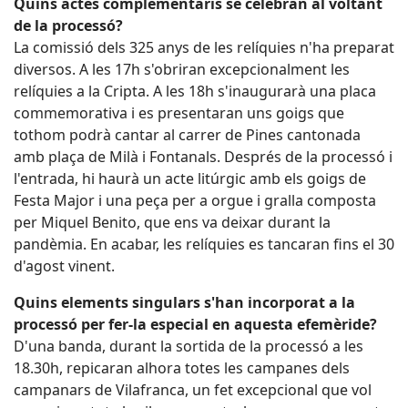
Quins actes complementaris se celebran al voltant
de la processó?
La comissió dels 325 anys de les relíquies n'ha preparat
diversos. A les 17h s'obriran excepcionalment les
relíquies a la Cripta. A les 18h s'inaugurarà una placa
commemorativa i es presentaran uns goigs que
tothom podrà cantar al carrer de Pines cantonada
amb plaça de Milà i Fontanals. Després de la processó i
l'entrada, hi haurà un acte litúrgic amb els goigs de
Festa Major i una peça per a orgue i gralla composta
per Miquel Benito, que ens va deixar durant la
pandèmia. En acabar, les relíquies es tancaran fins el 30
d'agost vinent.
Quins elements singulars s'han incorporat a la
processó per fer-la especial en aquesta efemèride?
D'una banda, durant la sortida de la processó a les
18.30h, repicaran alhora totes les campanes dels
campanars de Vilafranca, un fet excepcional que vol