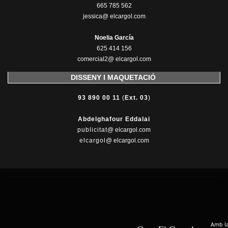
665 785 562
jessica@ elcargol.com
Noelia García
625 414 156
comercial2@ elcargol.com
DISSENY I MAQUETACIÓ
93 890 00 11
(
Ext. 03
)
Abdelghafour Eddalai
publicitat
@ elcargol.com
elcargol
@ elcargol.com
Amb la 