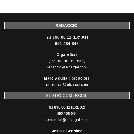
REDACCIÓ
93 890 00 11
(
Ext.01)
691 484 842
Olga Aibar
(Redactora en cap)
redaccio@ elcargol.com
Marc Aguilà
(Redactor)
penedes
@
elcargol.com
GESTIÓ COMERCIAL
93 890 00 11 (Ext. 02)
692 189 896
comercial@ elcargol.com
Jessica González