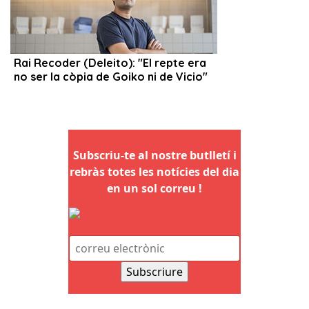
Subscriu-te al nostre butlletí i
rebràs totes les notícies del dia
en un sol correu !