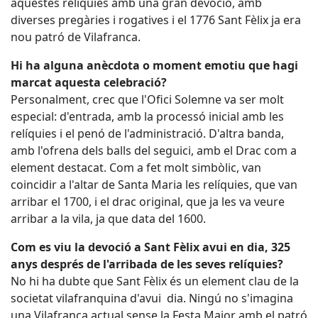
aquestes relíquies amb una gran devoció, amb
diverses pregàries i rogatives i el 1776 Sant Fèlix ja era
nou patró de Vilafranca.
Hi ha alguna anècdota o moment emotiu que hagi
marcat aquesta celebració?
Personalment, crec que l'Ofici Solemne va ser molt
especial: d'entrada, amb la processó inicial amb les
relíquies i el penó de l'administració. D'altra banda,
amb l'ofrena dels balls del seguici, amb el Drac com a
element destacat. Com a fet molt simbòlic, van
coincidir a l'altar de Santa Maria les relíquies, que van
arribar el 1700, i el drac original, que ja les va veure
arribar a la vila, ja que data del 1600.
Com es viu la devoció a Sant Fèlix avui en dia, 325
anys després de l'arribada de les seves relíquies?
No hi ha dubte que Sant Fèlix és un element clau de la
societat vilafranquina d'avui dia. Ningú no s'imagina
una Vilafranca actual sense la Festa Major amb el patró