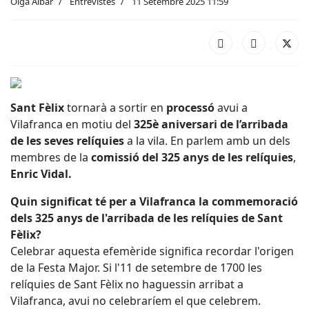
Olga Aibar
Entrevistes
11 Setembre 2025 11:59
Sant Fèlix
tornarà a sortir en
processó
avui a
Vilafranca en motiu del
325è aniversari de l’arribada
de les seves relíquies
a la vila. En parlem amb un dels
membres de la
comissió del 325 anys de les relíquies
,
Enric Vidal.
Quin significat té per a Vilafranca la commemoració
dels 325 anys de l'arribada de les relíquies de Sant
Fèlix?
Celebrar aquesta efemèride significa recordar l'origen
de la Festa Major. Si l'11 de setembre de 1700 les
relíquies de Sant Fèlix no haguessin arribat a
Vilafranca, avui no celebraríem el que celebrem.