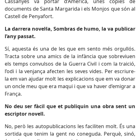
Cassanyes va portar d’Amèrica, unes còpies de
documents de Santa Margarida i els Monjos que són al
Castell de Penyafort.
La darrera novel·la, Sombras de humo, la va publicar
l’any passat.
Sí, aquesta és una de les que em sento més orgullós.
Tracta sobre una amics de la infància que sobreviuen
els temps convulsos de la Guerra Civil i com la traició,
l’odi i la venjança afecten les seves vides. Per escriure-
la em van ajudar molt les explicacions que em va donar
un oncle meu que era maqui i que va haver d’emigrar a
França.
No deu ser fàcil que et publiquin una obra sent un
escriptor novell.
No, però les autopublicacions les faciliten molt. És una
sortida que tenim la gent no coneguda. Perquè, sinó,