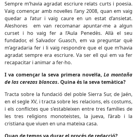
Sempre m’havia agradat escriure relats curts i poesia.
Vaig començar amb novel·les l’any 2008, quan em vaig
quedar a l’atur i vaig caure en un estat d’ansietat.
Aleshores em van recomanar apuntar-me a algun
curset i ho vaig fer a l’Aula Penedès. Allà el seu
fundador, el Salvador Guasch, em va preguntar què
m’agradaria fer i li vaig respondre que el que m’havia
agradat sempre era escriure. Va ser ell qui em va fer
recapacitar i animar a fer-ho.
I va començar la seva primera novel·la,
La montaña
de las cerezas blancas
. Quina és la seva temàtica?
Tracta sobre la fundació del poble Sierra Sur, de Jaén,
en el segle XV, i tracta sobre les relacions, els costums,
i els conflictes que s’estableixen entre tres famílies de
les tres religions monoteistes, la jueva, l’àrab i la
cristiana que viuen en una mateixa casa.
Quan de temps va durar el procés de redacció?