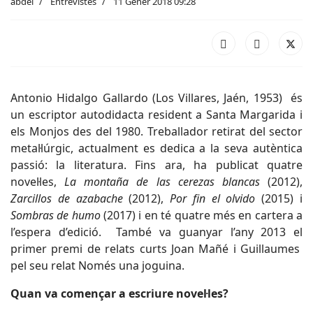
abdel
Entrevistes
11 Gener 2018 09:28
Antonio Hidalgo Gallardo (Los Villares, Jaén, 1953) és
un escriptor autodidacta resident a Santa Margarida i
els Monjos des del 1980. Treballador retirat del sector
metal·lúrgic, actualment es dedica a la seva autèntica
passió: la literatura. Fins ara, ha publicat quatre
novel·les,
La montaña de las cerezas blancas
(2012),
Zarcillos de azabache
(2012),
Por fin el olvido
(2015) i
Sombras de humo
(2017) i en té quatre més en cartera a
l’espera d’edició. També va guanyar l’any 2013 el
primer premi de relats curts Joan Mañé i Guillaumes
pel seu relat Només una joguina.
Quan va començar a escriure novel·les?