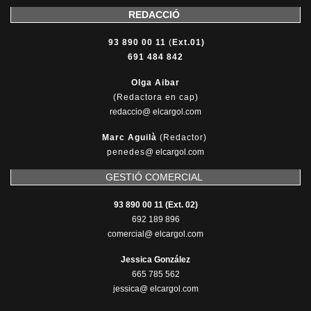
REDACCIÓ
93 890 00 11
(
Ext.01)
691 484 842
Olga Aibar
(Redactora en cap)
redaccio@ elcargol.com
Marc Aguilà
(Redactor)
penedes
@
elcargol.com
GESTIÓ COMERCIAL
93 890 00 11 (Ext. 02)
692 189 896
comercial@ elcargol.com
Jessica González
665 785 562
jessica@ elcargol.com