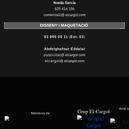
Noelia García
625 414 156
comercial2@ elcargol.com
DISSENY I MAQUETACIÓ
93 890 00 11
(
Ext. 03
)
Abdelghafour Eddalai
publicitat
@ elcargol.com
elcargol
@ elcargol.com
Amb la 
Grup El Cargol
Membres de: