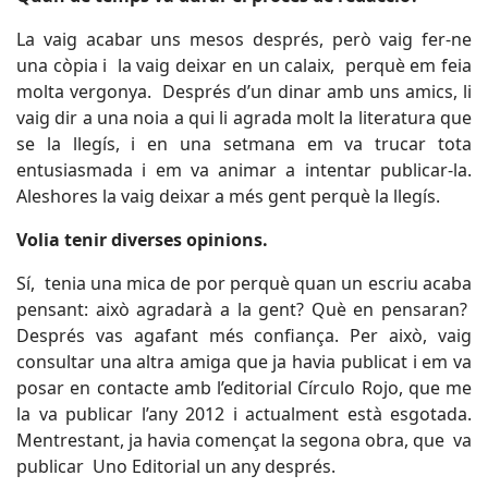
La vaig acabar uns mesos després, però vaig fer-ne
una còpia i la vaig deixar en un calaix, perquè em feia
molta vergonya. Després d’un dinar amb uns amics, li
vaig dir a una noia a qui li agrada molt la literatura que
se la llegís, i en una setmana em va trucar tota
entusiasmada i em va animar a intentar publicar-la.
Aleshores la vaig deixar a més gent perquè la llegís.
Volia tenir diverses opinions.
Sí, tenia una mica de por perquè quan un escriu acaba
pensant: això agradarà a la gent? Què en pensaran?
Després vas agafant més confiança. Per això, vaig
consultar una altra amiga que ja havia publicat i em va
posar en contacte amb l’editorial Círculo Rojo, que me
la va publicar l’any 2012 i actualment està esgotada.
Mentrestant, ja havia començat la segona obra, que va
publicar Uno Editorial un any després.