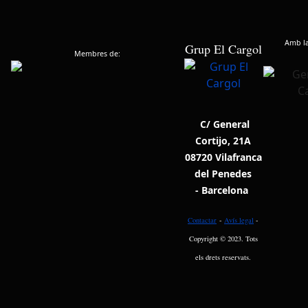
Amb la 
Grup El Cargol
Membres de:
C/ General
Cortijo, 21A
08720 Vilafranca
del Penedes
- Barcelona
Contactar
-
Avís legal
-
Copyright © 2023. Tots
els drets reservats.