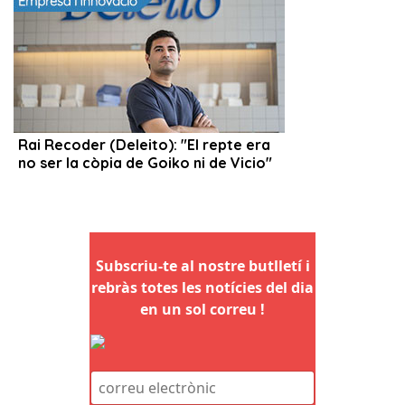
Subscriu-te al nostre butlletí i
rebràs totes les notícies del dia
en un sol correu !