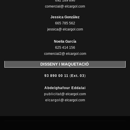
692 189 896
comercial@ elcargol.com
Jessica González
665 785 562
jessica@ elcargol.com
Noelia García
625 414 156
comercial2@ elcargol.com
DISSENY I MAQUETACIÓ
93 890 00 11
(
Ext. 03
)
Abdelghafour Eddalai
publicitat
@ elcargol.com
elcargol
@ elcargol.com