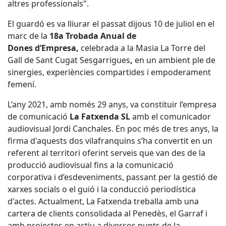
altres professionals".
El guardó es va lliurar el passat dijous 10 de juliol en el
marc de la
18a Trobada Anual de
Dones d’Empresa,
celebrada a la Masia La Torre del
Gall de Sant Cugat Sesgarrigues
,
en un ambient ple de
sinergies, experiències compartides i empoderament
femení.
L’any 2021, amb només 29 anys, va constituir l’empresa
de comunicació
La Fatxenda SL
amb el comunicador
audiovisual Jordi Canchales. En poc més de tres anys, la
firma d'aquests dos vilafranquins s’ha convertit en un
referent al territori oferint serveis que van des de la
producció audiovisual fins a la comunicació
corporativa i d’esdeveniments, passant per la gestió de
xarxes socials o el guió i la conducció periodística
d'actes. Actualment, La Fatxenda treballa amb una
cartera de clients consolidada al Penedès,
el Garraf i
amb projectes en actiu a diversos punts de la