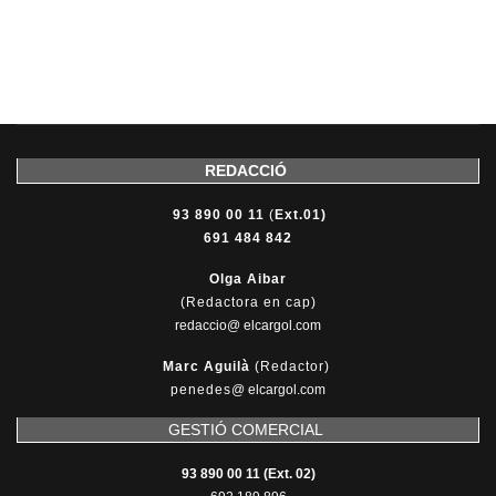
REDACCIÓ
93 890 00 11
(
Ext.01)
691 484 842
Olga Aibar
(Redactora en cap)
redaccio@ elcargol.com
Marc Aguilà
(Redactor)
penedes
@
elcargol.com
GESTIÓ COMERCIAL
93 890 00 11 (Ext. 02)